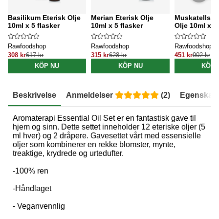
Basilikum Eterisk Olje
Merian Eterisk Olje
Muskatellsalv
10ml x 5 flasker
10ml x 5 flasker
Olje 10ml x 5
Rawfoodshop
Rawfoodshop
Rawfoodshop
308 kr
617 kr
315 kr
628 kr
451 kr
902 kr
KÖP NU
KÖP NU
KÖP 
Beskrivelse
Anmeldelser
(
2
)
Egenskap
Aromaterapi Essential Oil Set er en fantastisk gave til
hjem og sinn. Dette settet inneholder 12 eteriske oljer (5
ml hver) og 2 dråpere. Gavesettet vårt med essensielle
oljer som kombinerer en rekke blomster, mynte,
treaktige, krydrede og urtedufter.
-100% ren
-Håndlaget
- Veganvennlig