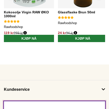
Kokosolje Virgin RAW ØKO
Glassflaske Brun 50ml
1000ml
Rawfoodshop
Rawfoodshop
119 kr
239 kr
24 kr
34 kr
KJØP NÅ
KJØP NÅ
Kundeservice
Om oss