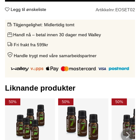
Legg til ønskeliste
Artikkelnr:
EOSET02
Tilgjengelighet:
Midlertidig tomt
Handl nå – betal innen 30 dager med Walley
Fri frakt fra 599kr
Handle trygt med våre samarbeidspartne
r
Liknande produkter
50%
50%
50%