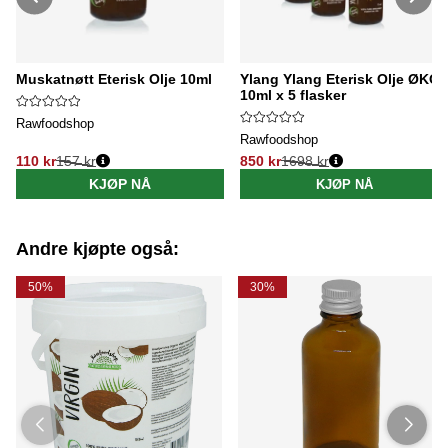
Muskatnøtt Eterisk Olje 10ml
Ylang Ylang Eterisk Olje ØKO
10ml x 5 flasker
Rawfoodshop
Rawfoodshop
110 kr
157 kr
850 kr
1698 kr
Vanlig pris:
Vanlig pris:
KJØP NÅ
KJØP NÅ
Andre kjøpte også:
50%
30%