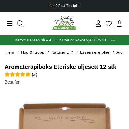
2,5% bonus på alt du handler
Han
Anta
.
Benytt sjansen nå – ALLE nøtter og kokosolje 50 % OFF 🥜
Hjem
Hud & Kropp
Naturlig DIY
Essensielle oljer
Aromat
Aromaterapiboks Eteriske oljesett 12 stk
Gjennomsnittlig rangering 5 av 5 Antall vurderinger 2
(
2
)
Best før:
Produktbilder Aromaterapiboks Eteriske oljesett 12 stk