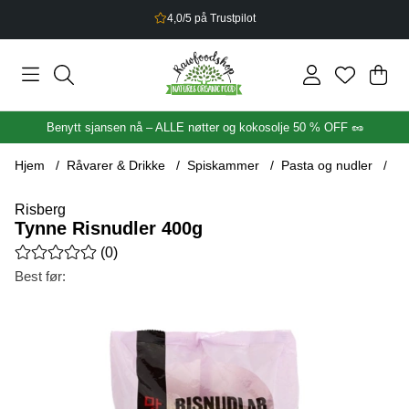
4,0/5 på Trustpilot
Han
Anta
.
Benytt sjansen nå – ALLE nøtter og kokosolje 50 % OFF 🥜
Hjem
Råvarer & Drikke
Spiskammer
Pasta og nudler
Ty
Risberg
Tynne Risnudler 400g
Gjennomsnittlig rangering 0 av 5 Antall vurderinger 0
(
0
)
Best før:
Produktbilder Tynne Risnudler 400g