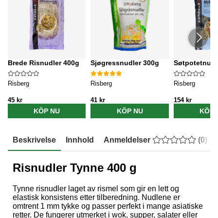
Brede Risnudler 400g
Sjøgressnudler 300g
Søtpotetnudl
Risberg
Risberg
Risberg
45 kr
41 kr
154 kr
KÖP NU
KÖP NU
KÖP 
Beskrivelse
Innhold
Anmeldelser
(
0
)
Risnudler Tynne 400 g
Tynne risnudler laget av rismel som gir en lett og
elastisk konsistens etter tilberedning. Nudlene er
omtrent 1 mm tykke og passer perfekt i mange asiatiske
retter. De fungerer utmerket i wok, supper, salater eller