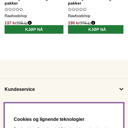
pakker
pakker
Rawfoodshop
Rawfoodshop
137 kr
228 kr
190 kr
379 kr
KJØP NÅ
KJØP NÅ
Kundeservice
Om oss
Cookies og lignende teknologier
Følg oss