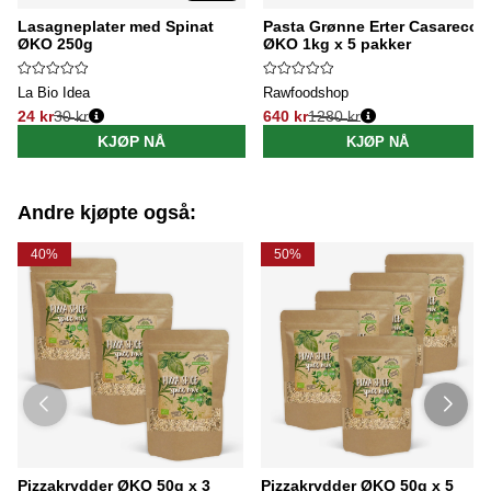
Lasagneplater med Spinat
Pasta Grønne Erter Casarecce
ØKO 250g
ØKO 1kg x 5 pakker
La Bio Idea
Rawfoodshop
24 kr
30 kr
640 kr
1280 kr
Vanlig pris:
Vanlig pris:
KJØP NÅ
KJØP NÅ
Andre kjøpte også:
40%
50%
Pizzakrydder ØKO 50g x 3
Pizzakrydder ØKO 50g x 5