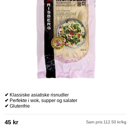
✔
Klassiske asiatiske risnudler
✔
Perfekte i wok, supper og salater
✔
Glutenfrie
45
kr
Sam.pris:
112.50 kr/kg