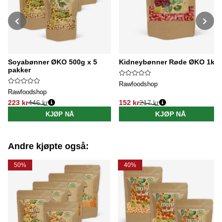
Soyabønner ØKO 500g x 5
Kidneybønner Røde ØKO 1kg
pakker
Rawfoodshop
Rawfoodshop
223 kr
446 kr
152 kr
217 kr
Vanlig pris:
Vanlig pris:
KJØP NÅ
KJØP NÅ
Andre kjøpte også:
50%
40%