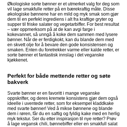
Økologiske sorte bønner er et utmerket valg for deg som
vil lage smakfulle retter på en bærekraftig måte. Disse
økologiske bønnene har en mild og myk smak som gjør
dem til en perfekt ingrediens i alt fra kraftige gryter og
supper til friske salater og vegetarbiffer. For best resultat
– vær oppmerksom på at de kan avgi farge i
kokevannet, så unngå å koke dem sammen med lysere
bønner. Når de er ferdigkokt, kan du blande dem med
en skvett olje for å bevare den gode konsistensen og
smaken. Enten du foretrekker varme eller kalde retter, er
sorte bønner et fantastisk innslag i det veganske
kjøkkenet.
Perfekt for både mettende retter og søte
bakverk
Svarte bønner er en favoritt i mange veganske
oppskrifter, og deres kremete konsistens gjør dem også
ideelle i uventede retter, som for eksempel kladdkake
med svarte bønner! Ved å mikse bønnene og blande
dem i røren, får du en saftig og fyldig kake med en herlig
myk tekstur. Ser du etter inspirasjon til nye retter? Prøv
å lage vegansk chili, bønnebiffer eller en smakfull salat