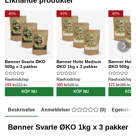
Liknande produkter
40%
40%
40%
Bønner Svarte ØKO
Bønner Hvite Medium
Bønner Hvit
500g x 3 pakker
ØKO 1kg x 3 pakker
ØKO 500g x 3
Rawfoodshop
Rawfoodshop
Rawfoodshop
193 kr
322 kr
305 kr
508 kr
171 kr
285 kr
KÖP NU
KÖP NU
KÖP 
Beskrivelse
Anmeldelser
(
0
)
Egenskap
Bønner Svarte ØKO 1kg x 3 pakker