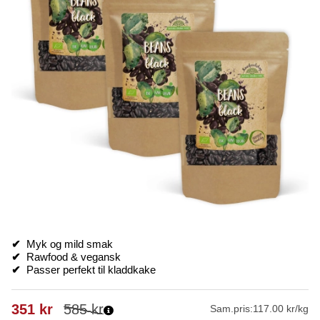
✔
Myk og mild smak
✔
Rawfood & vegansk
✔
Passer perfekt til kladdkake
351
kr
585
kr
Sam.pris:
117.00 kr/kg