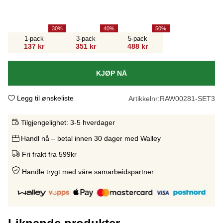
30
40
50
1-pack
3-pack
5-pack
137 kr
351 kr
488 kr
KJØP NÅ
Legg til ønskeliste
Artikkelnr:
RAW00281-SET3
Tilgjengelighet:
3-5 hverdager
Handl nå – betal innen 30 dager med Walley
Fri frakt fra 599kr
Handle trygt med våre samarbeidspartne
r