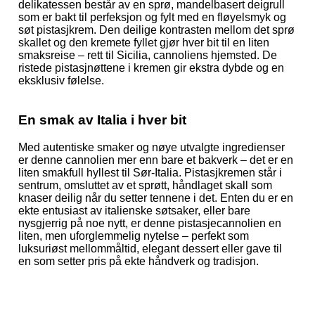
delikatessen består av en sprø, mandelbasert deigrull
som er bakt til perfeksjon og fylt med en fløyelsmyk og
søt pistasjkrem. Den deilige kontrasten mellom det sprø
skallet og den kremete fyllet gjør hver bit til en liten
smaksreise – rett til Sicilia, cannoliens hjemsted. De
ristede pistasjnøttene i kremen gir ekstra dybde og en
eksklusiv følelse.
En smak av Italia i hver bit
Med autentiske smaker og nøye utvalgte ingredienser
er denne cannolien mer enn bare et bakverk – det er en
liten smakfull hyllest til Sør-Italia. Pistasjkremen står i
sentrum, omsluttet av et sprøtt, håndlaget skall som
knaser deilig når du setter tennene i det. Enten du er en
ekte entusiast av italienske søtsaker, eller bare
nysgjerrig på noe nytt, er denne pistasjecannolien en
liten, men uforglemmelig nytelse – perfekt som
luksuriøst mellommåltid, elegant dessert eller gave til
en som setter pris på ekte håndverk og tradisjon.