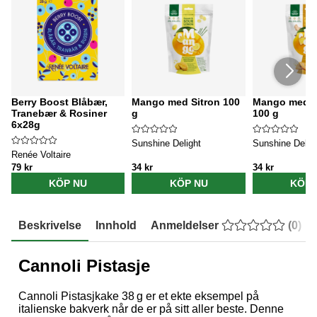
Berry Boost Blåbær,
Mango med Sitron 100
Mango med I
Tranebær & Rosiner
g
100 g
6x28g
Sunshine Delight
Sunshine Delig
Renée Voltaire
79 kr
34 kr
34 kr
KÖP NU
KÖP NU
KÖP 
Beskrivelse
Innhold
Anmeldelser
(
0
)
Cannoli Pistasje
Cannoli Pistasjkake 38 g er et ekte eksempel på
italienske bakverk når de er på sitt aller beste. Denne