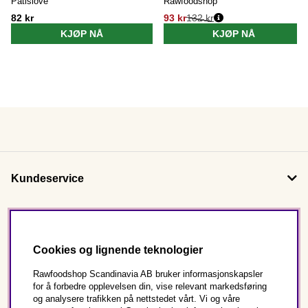
Patislove
Rawfoodshop
82 kr
93 kr
132 kr
KJØP NÅ
KJØP NÅ
Kundeservice
Om oss
Cookies og lignende teknologier
Følg oss
Rawfoodshop Scandinavia AB bruker informasjonskapsler
for å forbedre opplevelsen din, vise relevant markedsføring
og analysere trafikken på nettstedet vårt. Vi og våre
Dette er Rawfoodshop