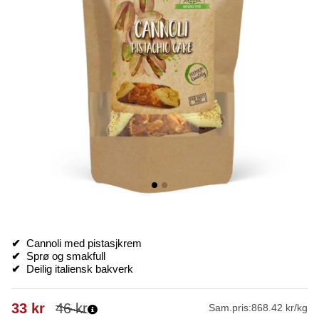
✔
Cannoli med pistasjkrem
✔
Sprø og smakfull
✔
Deilig italiensk bakverk
33
kr
46
kr
Sam.pris:
868.42 kr/kg