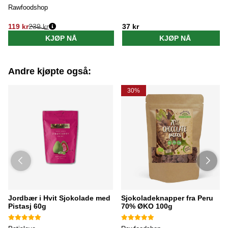
Rawfoodshop
119 kr
239 kr
37 kr
Vanlig pris:
KJØP NÅ
KJØP NÅ
Andre kjøpte også:
30%
Jordbær i Hvit Sjokolade med
Sjokoladeknapper fra Peru
Pistasj 60g
70% ØKO 100g