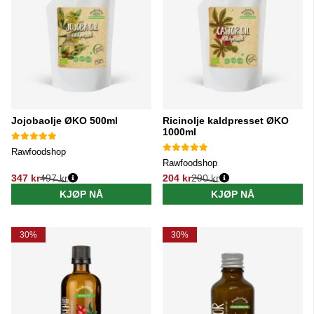
Jojobaolje ØKO 500ml
Ricinolje kaldpresset ØKO
1000ml
Rawfoodshop
Rawfoodshop
347 kr
497 kr
204 kr
290 kr
Vanlig pris:
Vanlig pris:
KJØP NÅ
KJØP NÅ
30%
30%