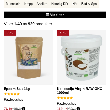
Munnpleie
Kropp
Ansikte
Naturlig DIY
Hår
Bad & Spa
Vis filter
Viser
1-40
av
929
produkter
Produkter
30%
50%
Epsom Salt 1kg
Kokosolje Virgin RAW ØKO
1000ml
Rawfoodshop
Rawfoodshop
76 kr
108 kr
119 kr
239 kr