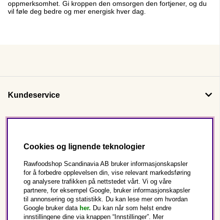
oppmerksomhet. Gi kroppen den omsorgen den fortjener, og du
vil føle deg bedre og mer energisk hver dag.
Kundeservice
Om oss
Cookies og lignende teknologier
Følg oss
Rawfoodshop Scandinavia AB bruker informasjonskapsler
for å forbedre opplevelsen din, vise relevant markedsføring
og analysere trafikken på nettstedet vårt. Vi og våre
Dette er Rawfoodshop
partnere, for eksempel Google, bruker informasjonskapsler
til annonsering og statistikk. Du kan lese mer om hvordan
Norge
Google bruker data
her.
Du kan når som helst endre
innstillingene dine via knappen “Innstillinger”. Mer