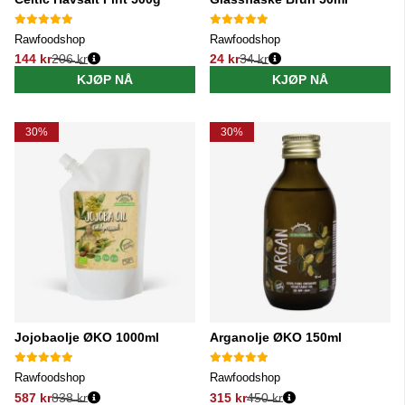
Rawfoodshop
Rawfoodshop
144 kr
206 kr
24 kr
34 kr
Vanlig pris:
Vanlig pris:
KJØP NÅ
KJØP NÅ
30%
30%
Jojobaolje ØKO 1000ml
Arganolje ØKO 150ml
Rawfoodshop
Rawfoodshop
587 kr
838 kr
315 kr
450 kr
Vanlig pris:
Vanlig pris: