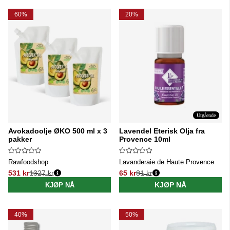
60%
20%
Utgående
Avokadoolje ØKO 500 ml x 3
Lavendel Eterisk Olja fra
pakker
Provence 10ml
Rawfoodshop
Lavanderaie de Haute Provence
531 kr
1327 kr
65 kr
81 kr
Vanlig pris:
Vanlig pris:
KJØP NÅ
KJØP NÅ
40%
50%