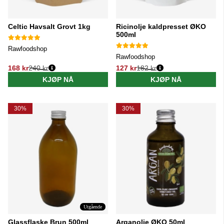
Celtic Havsalt Grovt 1kg
Ricinolje kaldpresset ØKO
500ml
Rawfoodshop
Rawfoodshop
168 kr
240 kr
127 kr
182 kr
Vanlig pris:
Vanlig pris:
KJØP NÅ
KJØP NÅ
30%
30%
Utgående
Glassflaske Brun 500ml
Arganolje ØKO 50ml