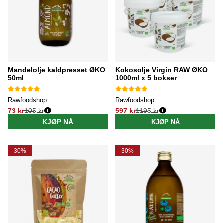
Mandelolje kaldpresset ØKO
Kokosolje Virgin RAW ØKO
50ml
1000ml x 5 bokser
Rawfoodshop
Rawfoodshop
73 kr
105 kr
597 kr
1195 kr
Vanlig pris:
Vanlig pris:
KJØP NÅ
KJØP NÅ
30%
30%