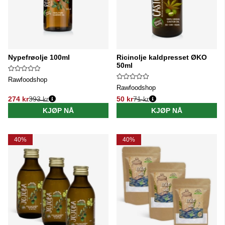
Nypefrøolje 100ml
Ricinolje kaldpresset ØKO
50ml
Rawfoodshop
Rawfoodshop
274 kr
393 kr
50 kr
71 kr
Vanlig pris:
Vanlig pris:
KJØP NÅ
KJØP NÅ
40%
40%