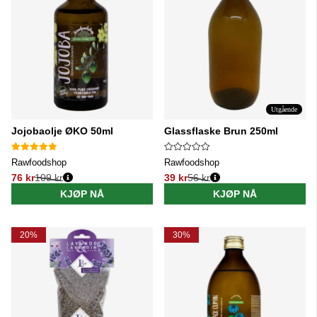
Utgående
Jojobaolje ØKO 50ml
Glassflaske Brun 250ml
Rawfoodshop
Rawfoodshop
76 kr
109 kr
39 kr
56 kr
Vanlig pris:
Vanlig pris:
KJØP NÅ
KJØP NÅ
20%
30%