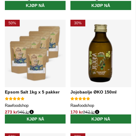
Vanlig pris:
Vanlig pris:
KJØP NÅ
KJØP NÅ
50%
30%
Epsom Salt 1kg x 5 pakker
Jojobaolje ØKO 150ml
Rawfoodshop
Rawfoodshop
273 kr
546 kr
170 kr
242 kr
Vanlig pris:
Vanlig pris:
KJØP NÅ
KJØP NÅ