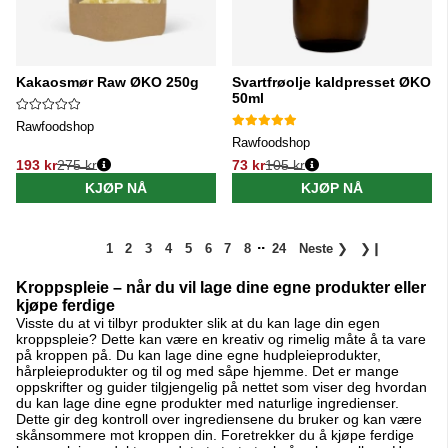
Kakaosmør Raw ØKO 250g
Svartfrøolje kaldpresset ØKO
50ml
Rawfoodshop
Rawfoodshop
193 kr
275 kr
73 kr
105 kr
Vanlig pris:
Vanlig pris:
KJØP NÅ
KJØP NÅ
..
1
2
3
4
5
6
7
8
24
Neste
❯
❯❙
Kroppspleie – når du vil lage dine egne produkter eller
kjøpe ferdige
Visste du at vi tilbyr produkter slik at du kan lage din egen
kroppspleie? Dette kan være en kreativ og rimelig måte å ta vare
på kroppen på. Du kan lage dine egne hudpleieprodukter,
hårpleieprodukter og til og med såpe hjemme. Det er mange
oppskrifter og guider tilgjengelig på nettet som viser deg hvordan
du kan lage dine egne produkter med naturlige ingredienser.
Dette gir deg kontroll over ingrediensene du bruker og kan være
skånsommere mot kroppen din. Foretrekker du å kjøpe ferdige