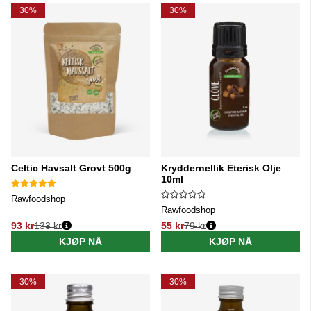
30%
30%
Celtic Havsalt Grovt 500g
Kryddernellik Eterisk Olje
10ml
Rawfoodshop
Rawfoodshop
93 kr
133 kr
55 kr
79 kr
Vanlig pris:
Vanlig pris:
KJØP NÅ
KJØP NÅ
30%
30%