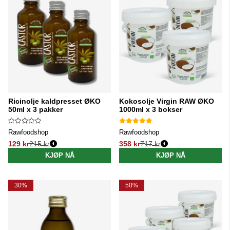
Ricinolje kaldpresset ØKO
Kokosolje Virgin RAW ØKO
50ml x 3 pakker
1000ml x 3 bokser
Rawfoodshop
Rawfoodshop
129 kr
215 kr
358 kr
717 kr
Vanlig pris:
Vanlig pris:
KJØP NÅ
KJØP NÅ
30%
50%