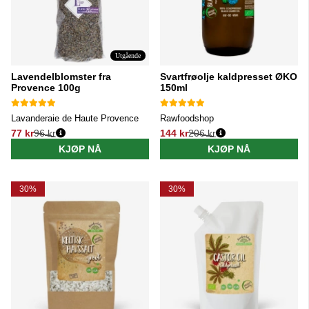
Utgående
Lavendelblomster fra
Svartfrøolje kaldpresset ØKO
Provence 100g
150ml
Lavanderaie de Haute Provence
Rawfoodshop
77 kr
96 kr
144 kr
206 kr
Vanlig pris:
Vanlig pris:
KJØP NÅ
KJØP NÅ
30%
30%