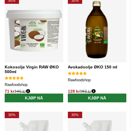
50%
30%
Kokosolje Virgin RAW ØKO
Avokadoolje ØKO 150 ml
500ml
Rawfoodshop
Rawfoodshop
71 kr
140 kr
128 kr
183 kr
Vanlig pris:
Vanlig pris:
KJØP NÅ
KJØP NÅ
30%
30%