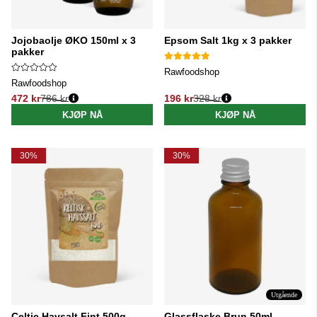
Jojobaolje ØKO 150ml x 3
Epsom Salt 1kg x 3 pakker
pakker
Rawfoodshop
Rawfoodshop
472 kr
786 kr
196 kr
328 kr
Vanlig pris:
Vanlig pris:
KJØP NÅ
KJØP NÅ
30%
30%
Utgående
Celtic Havsalt Fint 500g
Glassflaske Brun 50ml