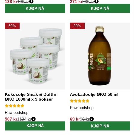
138 kr
196 kr
271 kr
386 kr
Vanlig pris:
Vanlig pris:
KJØP NÅ
KJØP NÅ
50%
30%
Kokosolje Smak & Duftfri
Avokadoolje ØKO 50 ml
ØKO 1000ml x 5 bokser
Rawfoodshop
Rawfoodshop
567 kr
1134 kr
69 kr
99 kr
Vanlig pris:
Vanlig pris:
KJØP NÅ
KJØP NÅ