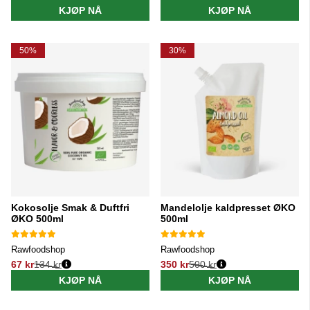
KJØP NÅ
KJØP NÅ
50%
30%
Kokosolje Smak & Duftfri
Mandelolje kaldpresset ØKO
ØKO 500ml
500ml
Rawfoodshop
Rawfoodshop
67 kr
134 kr
350 kr
500 kr
Vanlig pris:
Vanlig pris:
KJØP NÅ
KJØP NÅ