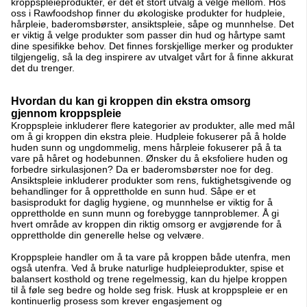
kroppspleieprodukter, er det et stort utvalg å velge mellom. Hos
oss i Rawfoodshop finner du økologiske produkter for hudpleie,
hårpleie, baderomsbørster, ansiktspleie, såpe og munnhelse. Det
er viktig å velge produkter som passer din hud og hårtype samt
dine spesifikke behov. Det finnes forskjellige merker og produkter
tilgjengelig, så la deg inspirere av utvalget vårt for å finne akkurat
det du trenger.
Hvordan du kan gi kroppen din ekstra omsorg
gjennom kroppspleie
Kroppspleie inkluderer flere kategorier av produkter, alle med mål
om å gi kroppen din ekstra pleie. Hudpleie fokuserer på å holde
huden sunn og ungdommelig, mens hårpleie fokuserer på å ta
vare på håret og hodebunnen. Ønsker du å eksfoliere huden og
forbedre sirkulasjonen? Da er baderomsbørster noe for deg.
Ansiktspleie inkluderer produkter som rens, fuktighetsgivende og
behandlinger for å opprettholde en sunn hud. Såpe er et
basisprodukt for daglig hygiene, og munnhelse er viktig for å
opprettholde en sunn munn og forebygge tannproblemer. Å gi
hvert område av kroppen din riktig omsorg er avgjørende for å
opprettholde din generelle helse og velvære.
Kroppspleie handler om å ta vare på kroppen både utenfra, men
også utenfra. Ved å bruke naturlige hudpleieprodukter, spise et
balansert kosthold og trene regelmessig, kan du hjelpe kroppen
til å føle seg bedre og holde seg frisk. Husk at kroppspleie er en
kontinuerlig prosess som krever engasjement og