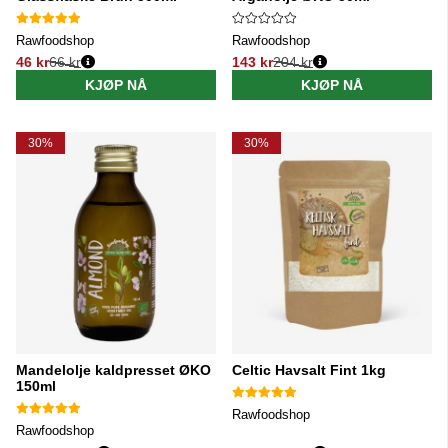
Rawfoodshop
Rawfoodshop
46 kr
66 kr
143 kr
204 kr
Vanlig pris:
Vanlig pris:
KJØP NÅ
KJØP NÅ
30%
30%
Mandelolje kaldpresset ØKO
Celtic Havsalt Fint 1kg
150ml
Rawfoodshop
Rawfoodshop