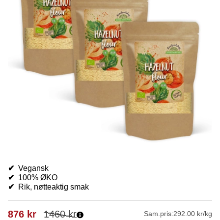
✔
Vegansk
✔
100% ØKO
✔
Rik, nøtteaktig smak
876
kr
1460
kr
Sam.pris:
292.00 kr/kg