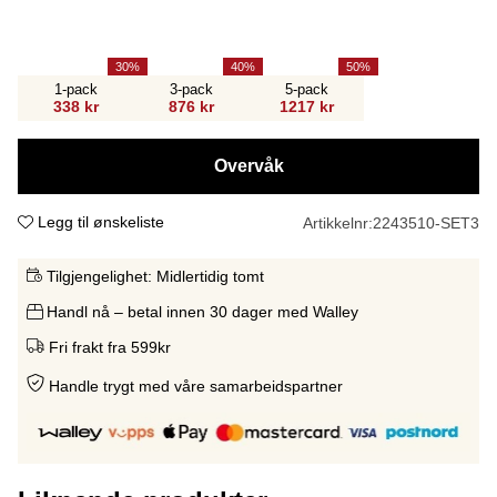
30
40
50
1-pack
3-pack
5-pack
338 kr
876 kr
1217 kr
Overvåk
Legg til ønskeliste
Artikkelnr:
2243510-SET3
Tilgjengelighet:
Midlertidig tomt
Handl nå – betal innen 30 dager med Walley
Fri frakt fra 599kr
Handle trygt med våre samarbeidspartne
r