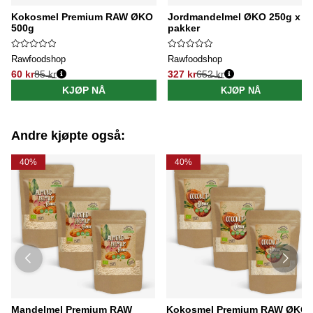
Kokosmel Premium RAW ØKO
Jordmandelmel ØKO 250g x 5
500g
pakker
Rawfoodshop
Rawfoodshop
60 kr
85 kr
327 kr
652 kr
Vanlig pris:
Vanlig pris:
KJØP NÅ
KJØP NÅ
Andre kjøpte også:
40%
40%
Mandelmel Premium RAW
Kokosmel Premium RAW ØKO