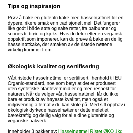
Tips og inspirasjon
Prøv å bake en glutenfri kake med hasselnøttmel for en
dypere, rikere smak enn tradisjonelt mel. Det fungerer
like godt i både søte og salte retter, fra paibunner og
scones til brød og kjeks. Hvis du leter etter en vegansk
oppskrift som imponerer, kan du prøve å bake en deilig
hasselnøttkake, der smaken av de ristede nøttene
virkelig kommer frem.
Økologisk kvalitet og sertifisering
Vårt ristede hasselnøttmel er sertifisert i henhold til EU
Organic-standard, noe som betyr at det er produsert
uten syntetiske plantevernmidler og med respekt for
naturen. Når du velger vårt hasselnøttmel, får du ikke
bare et produkt av høyeste kvalitet, men også et
miljøvennlig alternativ du kan stole på. Med sitt opphav i
økologisk dyrkede hasselnøtter er dette melet et
bærekraftig og deilig valg for alle dine glutenfrie og
veganske bakverk.
Inneholder 3 pakker av:
Hasselnøttmel Ristet ØKO 1kg