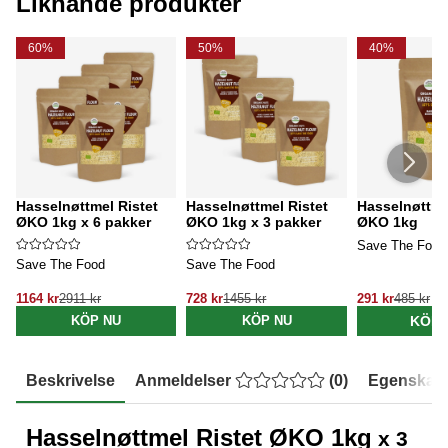
Liknande produkter
60%
50%
40%
Hasselnøttmel Ristet
Hasselnøttmel Ristet
Hasselnøttme
ØKO 1kg x 6 pakker
ØKO 1kg x 3 pakker
ØKO 1kg
Save The Food
Save The Food
Save The Food
1164 kr
2911 kr
728 kr
1455 kr
291 kr
485 kr
KÖP 
KÖP NU
KÖP NU
Beskrivelse
Anmeldelser
(
0
)
Egenskap
Hasselnøttmel Ristet ØKO 1kg
x 3