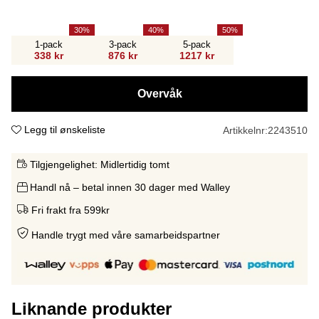
30
40
50
1-pack
3-pack
5-pack
338 kr
876 kr
1217 kr
Overvåk
Legg til ønskeliste
Artikkelnr:
2243510
Tilgjengelighet:
Midlertidig tomt
Handl nå – betal innen 30 dager med Walley
Fri frakt fra 599kr
Handle trygt med våre samarbeidspartne
r
Liknande produkter