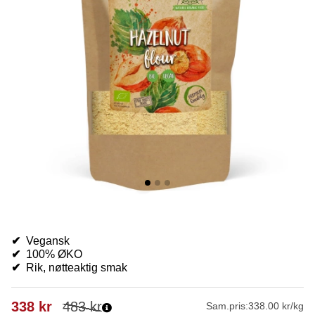
✔
Vegansk
✔
100% ØKO
✔
Rik, nøtteaktig smak
338
kr
483
kr
Sam.pris:
338.00 kr/kg