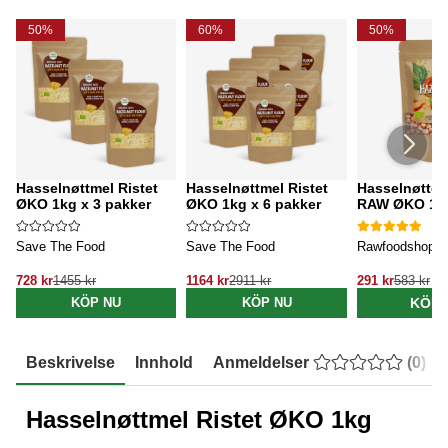
50%
60%
50%
Hasselnøttmel Ristet
Hasselnøttmel Ristet
Hasselnøtter
ØKO 1kg x 3 pakker
ØKO 1kg x 6 pakker
RAW ØKO 1k
Save The Food
Save The Food
Rawfoodshop
728 kr
1455 kr
1164 kr
2911 kr
291 kr
583 kr
KÖP 
KÖP NU
KÖP NU
Beskrivelse
Innhold
Anmeldelser
(
0
)
Hasselnøttmel Ristet ØKO 1kg