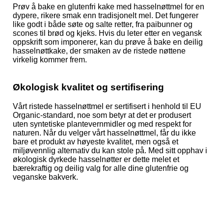
Prøv å bake en glutenfri kake med hasselnøttmel for en
dypere, rikere smak enn tradisjonelt mel. Det fungerer
like godt i både søte og salte retter, fra paibunner og
scones til brød og kjeks. Hvis du leter etter en vegansk
oppskrift som imponerer, kan du prøve å bake en deilig
hasselnøttkake, der smaken av de ristede nøttene
virkelig kommer frem.
Økologisk kvalitet og sertifisering
Vårt ristede hasselnøttmel er sertifisert i henhold til EU
Organic-standard, noe som betyr at det er produsert
uten syntetiske plantevernmidler og med respekt for
naturen. Når du velger vårt hasselnøttmel, får du ikke
bare et produkt av høyeste kvalitet, men også et
miljøvennlig alternativ du kan stole på. Med sitt opphav i
økologisk dyrkede hasselnøtter er dette melet et
bærekraftig og deilig valg for alle dine glutenfrie og
veganske bakverk.