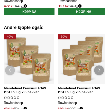
Rawfoodshop
Rawfoodshop
472 kr
944 kr
157 kr
315 kr
Vanlig pris:
Vanlig pris:
KJØP NÅ
KJØP NÅ
Andre kjøpte også:
40%
50%
Mandelmel Premium RAW
Mandelmel Premium RAW
ØKO 500g x 3 pakker
ØKO 500g x 5 pakker
Rawfoodshop
Rawfoodshop
434 kr
724 kr
603 kr
1207 kr