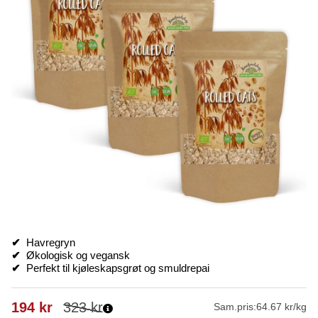
✔
Havregryn
✔
Økologisk og vegansk
✔
Perfekt til kjøleskapsgrøt og smuldrepai
194
kr
323
kr
Sam.pris:
64.67 kr/kg