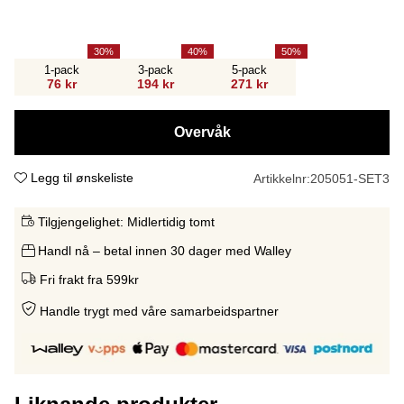
30
40
50
1-pack
3-pack
5-pack
76 kr
194 kr
271 kr
Overvåk
Legg til ønskeliste
Artikkelnr:
205051-SET3
Tilgjengelighet:
Midlertidig tomt
Handl nå – betal innen 30 dager med Walley
Fri frakt fra 599kr
Handle trygt med våre samarbeidspartne
r