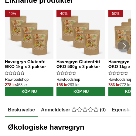
Liknande produkter
40%
40%
50%
Havregryn Glutenfri
Havregryn Glutenfritt
Havregryn Gl
ØKO 1kg x 3 pakker
ØKO 500g x 3 pakker
ØKO 1kg x 5 
Rawfoodshop
Rawfoodshop
Rawfoodshop
278 kr
463 kr
158 kr
263 kr
386 kr
772 kr
KÖP NU
KÖP NU
KÖP 
Beskrivelse
Anmeldelser
(
0
)
Egenskap
Økologiske havregryn