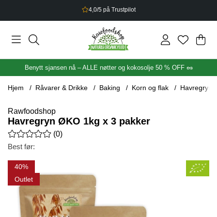
2,5% bonus på alt du handler
Han
Anta
.
Benytt sjansen nå – ALLE nøtter og kokosolje 50 % OFF 🥜
Hjem
Råvarer & Drikke
Baking
Korn og flak
Havregryn 
Rawfoodshop
Havregryn ØKO 1kg x 3 pakker
Gjennomsnittlig rangering 0 av 5 Antall vurderinger 0
(
0
)
Best før:
Produktbilder Havregryn ØKO 1kg x 3 pakker
40
Outlet