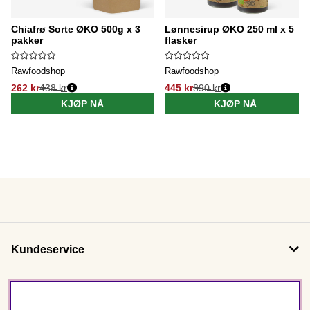
Chiafrø Sorte ØKO 500g x 3
Lønnesirup ØKO 250 ml x 5
pakker
flasker
Rawfoodshop
Rawfoodshop
262 kr
438 kr
445 kr
890 kr
KJØP NÅ
KJØP NÅ
Kundeservice
Om oss