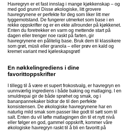
Havregryn er et fast innslag i mange kjøkkenskap – og
med god grunn! Disse økologiske, litt grovere
havregrynene er perfekte for deg som liker litt mer
tyggemotstand. De fungerer utmerket som base i en
rekke oppskrifter og er en ekte allrounder på kjøkkenet.
Enten du foretrekker en varm og mettende start på
dagen eller trenger noe raskt på farten, gir
havregrynene en pålitelig base. Bruk dem til klassikere
som grøt, müsli eller granola – eller prøv en kald og
kremet variant med kjøleskapsgrøt!
En nøkkelingrediens i dine
favorittoppskrifter
I tillegg til å være et supert frokostvalg, er havregryn en
uunnværlig ingrediens i både baking og matlaging. I en
smuldrepai gir de både sprøhet og smak, og i
bananpannekaker bidrar de til den perfekte
konsistensen. De økologiske havregrynene har en
naturlig mild smak som passer like godt til søtt som til
salt. Enten du vil løfte matlagingen din til et nytt nivå
eller følger en god, gammel oppskrift, kommer våre
økologiske havregryn raskt til å bli en favoritt på