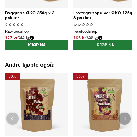
Byggress ØKO 250g x 3
Hvetegresspulver ØKO 125g x
pakker
3 pakker
Rawfoodshop
Rawfoodshop
327 kr
545 kr
165 kr
328 kr
Vanlig pris:
Vanlig pris:
KJØP NÅ
KJØP NÅ
Andre kjøpte også:
30%
30%