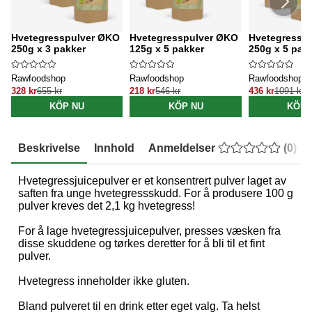
Hvetegresspulver ØKO
Hvetegresspulver ØKO
Hvetegressp
250g x 3 pakker
125g x 5 pakker
250g x 5 pak
Rawfoodshop
Rawfoodshop
Rawfoodshop
328 kr
655 kr
218 kr
546 kr
436 kr
1091 kr
KÖP NU
KÖP NU
KÖP 
Beskrivelse
Innhold
Anmeldelser
(
0
)
Hvetegressjuicepulver er et konsentrert pulver laget av
saften fra unge hvetegressskudd. For å produsere 100 g
pulver kreves det 2,1 kg hvetegress!
For å lage hvetegressjuicepulver, presses væsken fra
disse skuddene og tørkes deretter for å bli til et fint
pulver.
Hvetegress inneholder ikke gluten.
Bland pulveret til en drink etter eget valg. Ta helst