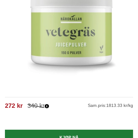
272
kr
340
kr
Sam.pris:
1813.33 kr/kg
KJØP NÅ