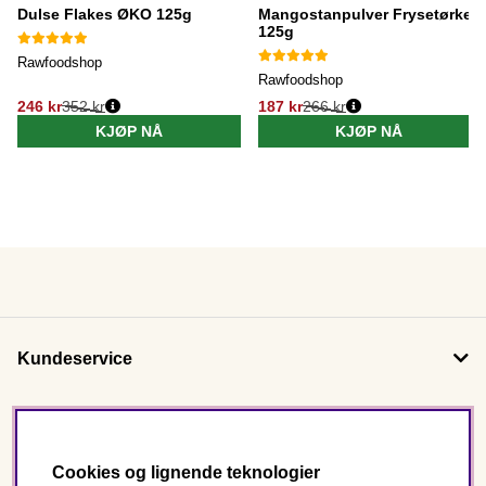
Dulse Flakes ØKO 125g
Mangostanpulver Frysetørket
125g
Rawfoodshop
Rawfoodshop
246 kr
352 kr
187 kr
266 kr
KJØP NÅ
KJØP NÅ
Kundeservice
Om oss
Cookies og lignende teknologier