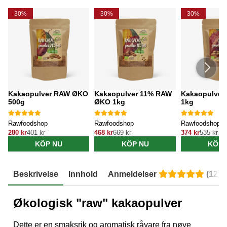
30%
30%
30%
Kakaopulver RAW ØKO
Kakaopulver 11% RAW
Kakaopulver
500g
ØKO 1kg
1kg
Rawfoodshop
Rawfoodshop
Rawfoodshop
280 kr
401 kr
468 kr
669 kr
374 kr
535 kr
KÖP NU
KÖP NU
KÖP 
Beskrivelse
Innhold
Anmeldelser
(
12
)
Økologisk "raw" kakaopulver
Dette er en smaksrik og aromatisk råvare fra nøye