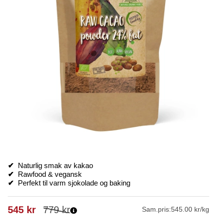
✔
Naturlig smak av kakao
✔
Rawfood & vegansk
✔
Perfekt til varm sjokolade og baking
545
kr
779
kr
Sam.pris:
545.00 kr/kg