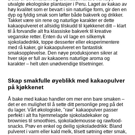
utvalgte økologiske plantasjer i Peru. Laget av kakao av
høy kvalitet som er bevart i sin naturlige form, gir den en
dyp og fyldig smak som løfter både bakverk og drikker.
Takket være sin rene og naturlige karakter er dette
kakaopulveret et allsidig tilskudd til kjøkkenet ditt – klart
til å forvandle alt fra klassiske bakverk til kreative
veganske retter. Enten du vil lage en silkemyk
sjokoladedrikk, toppe desserter eller eksperimentere
med rå kaker, gir kakaopulveret en fantastisk
smaksopplevelse. Den nøye produksjonen sikrer at
hver skje er full av kakaoens naturlige aroma og
karakter – helt uten unødvendige tilsetninger.
Skap smakfulle øyeblikk med kakaopulver
på kjøkkenet
Å bake med kakao handler om mer enn bare smaken –
det er en mulighet til å sette ditt personlige preg på det
du lager. Vårt økologiske, "raw" kakaopulver passer
perfekt i alt fra hjemmelagde sjokoladekaker og
brownies til smoothies, sjokolademousse og rawfood-
snacks. Prøv en enkel og deilig sjokoladedrikk: Bland
pulveret i varm eller kald melk, tilsett søtning etter smak,