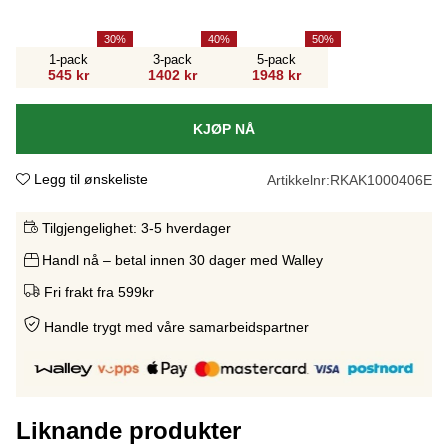
30
40
50
1-pack
3-pack
5-pack
545 kr
1402 kr
1948 kr
KJØP NÅ
Legg til ønskeliste
Artikkelnr:
RKAK1000406E
Tilgjengelighet:
3-5 hverdager
Handl nå – betal innen 30 dager med Walley
Fri frakt fra 599kr
Handle trygt med våre samarbeidspartne
r
Liknande produkter