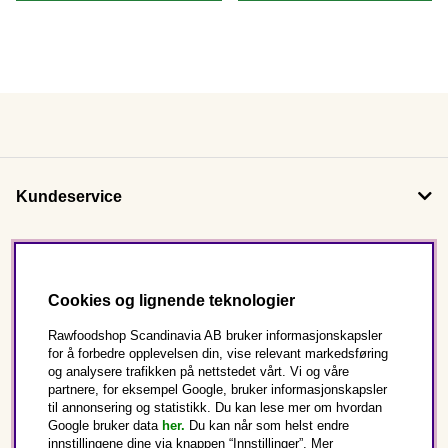
Kundeservice
Om oss
Cookies og lignende teknologier
Følg oss
Rawfoodshop Scandinavia AB bruker informasjonskapsler
for å forbedre opplevelsen din, vise relevant markedsføring
og analysere trafikken på nettstedet vårt. Vi og våre
Dette er Rawfoodshop
partnere, for eksempel Google, bruker informasjonskapsler
til annonsering og statistikk. Du kan lese mer om hvordan
Norge
Google bruker data
her.
Du kan når som helst endre
innstillingene dine via knappen “Innstillinger”. Mer