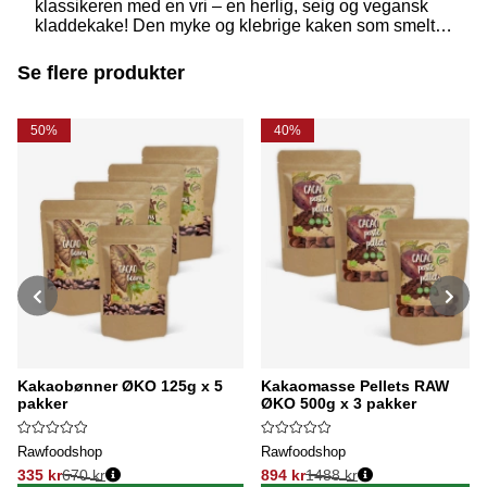
klassikeren med en vri – en herlig, seig og vegansk
kladdekake! Den myke og klebrige kaken som smelter
i munnen er en favoritt for mange, og med enkle,
plantebaserte ingredienser kan du lage en minst like
Se flere produkter
god variant uten meieriprodukter eller egg.
50%
40%
Kakaobønner ØKO 125g x 5
Kakaomasse Pellets RAW
pakker
ØKO 500g x 3 pakker
Rawfoodshop
Rawfoodshop
335 kr
670 kr
894 kr
1488 kr
Vanlig pris:
Vanlig pris: