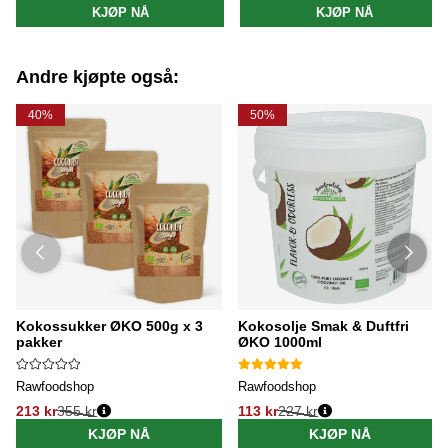
KJØP NÅ
KJØP NÅ
Andre kjøpte også:
40%
50%
Kokossukker ØKO 500g x 3
Kokosolje Smak & Duftfri
pakker
ØKO 1000ml
Rawfoodshop
Rawfoodshop
213 kr
355 kr
113 kr
227 kr
KJØP NÅ
KJØP NÅ