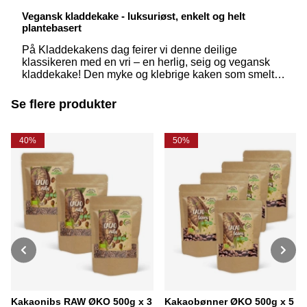
Vegansk kladdekake - luksuriøst, enkelt og helt
plantebasert
På Kladdekakens dag feirer vi denne deilige
klassikeren med en vri – en herlig, seig og vegansk
kladdekake! Den myke og klebrige kaken som smelter
i munnen er en favoritt for mange, og med enkle,
plantebaserte ingredienser kan du lage en minst like
Se flere produkter
god variant uten meieriprodukter eller egg.
40%
50%
Kakaonibs RAW ØKO 500g x 3
Kakaobønner ØKO 500g x 5