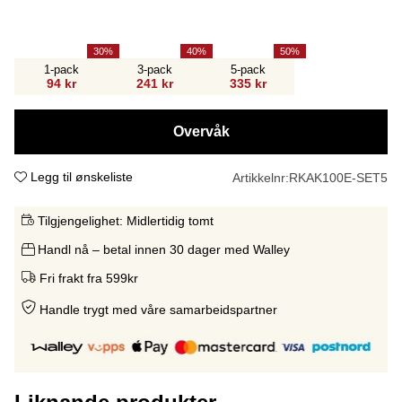
30
40
50
1-pack
3-pack
5-pack
94 kr
241 kr
335 kr
Overvåk
Legg til ønskeliste
Artikkelnr:
RKAK100E-SET5
Tilgjengelighet:
Midlertidig tomt
Handl nå – betal innen 30 dager med Walley
Fri frakt fra 599kr
Handle trygt med våre samarbeidspartne
r