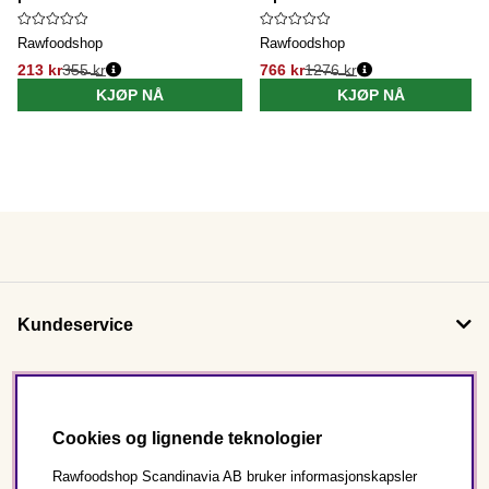
Rawfoodshop
Rawfoodshop
213 kr
355 kr
766 kr
1276 kr
KJØP NÅ
KJØP NÅ
Kundeservice
Om oss
Cookies og lignende teknologier
Følg oss
Rawfoodshop Scandinavia AB bruker informasjonskapsler