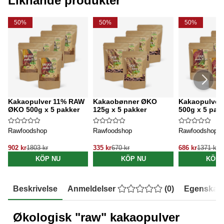
Liknande produkter
50%
50%
50%
Kakaopulver 11% RAW
Kakaobønner ØKO
Kakaopulver
ØKO 500g x 5 pakker
125g x 5 pakker
500g x 5 pak
Rawfoodshop
Rawfoodshop
Rawfoodshop
902 kr
1803 kr
335 kr
670 kr
686 kr
1371 kr
KÖP NU
KÖP NU
KÖP 
Beskrivelse
Anmeldelser
(
0
)
Egenskap
Økologisk "raw" kakaopulver