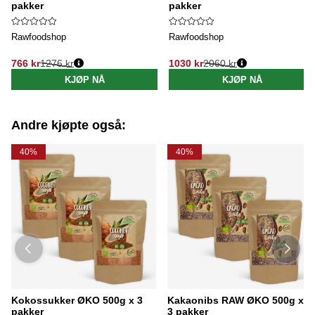
pakker
pakker
Rawfoodshop
Rawfoodshop
766 kr
1276 kr
1030 kr
2060 kr
Vanlig pris:
Vanlig pris:
KJØP NÅ
KJØP NÅ
Andre kjøpte også:
40%
40%
Kokossukker ØKO 500g x 3
Kakaonibs RAW ØKO 500g x
pakker
3 pakker