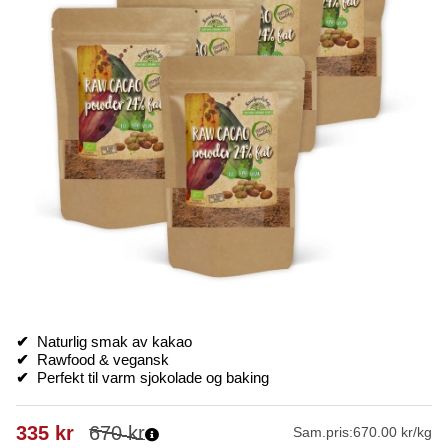
✔
Naturlig smak av kakao
✔
Rawfood & vegansk
✔
Perfekt til varm sjokolade og baking
335
kr
670
kr
Sam.pris:
670.00 kr/kg