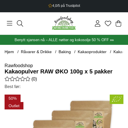
2,5% bonus på alt du handler
Han
Anta
.
Benytt sjansen nå – ALLE nøtter og kokosolje 50 % OFF 🥜
Hjem
Råvarer & Drikke
Baking
Kakaoprodukter
Kakaopu
Rawfoodshop
Kakaopulver RAW ØKO 100g x 5 pakker
Gjennomsnittlig rangering 0 av 5 Antall vurderinger 0
(
0
)
Best før:
Produktbilder Kakaopulver RAW ØKO 100g x 5 pakker
50
Outlet