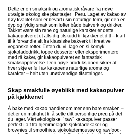
Dette er en smaksrik og aromatisk råvare fra nøye
utvalgte økologiske plantasjer i Peru. Laget av kakao av
høy kvalitet som er bevart i sin naturlige form, gir den en
dyp og fyldig smak som løfter både bakverk og drikker.
Takket være sin rene og naturlige karakter er dette
kakaopulveret et allsidig tilskudd til kjøkkenet ditt – klart
til å forvandle alt fra klassiske bakverk til kreative
veganske retter. Enten du vil lage en silkemyk
sjokoladedrikk, toppe desserter eller eksperimentere
med rå kaker, gir kakaopulveret en fantastisk
smaksopplevelse. Den nøye produksjonen sikrer at
hver skje er full av kakaoens naturlige aroma og
karakter – helt uten unødvendige tilsetninger.
Skap smakfulle øyeblikk med kakaopulver
på kjøkkenet
Å bake med kakao handler om mer enn bare smaken –
det er en mulighet til å sette ditt personlige preg på det
du lager. Vårt økologiske, "raw" kakaopulver passer
perfekt i alt fra hjemmelagde sjokoladekaker og
brownies til smoothies, sjokolademousse og rawfood-