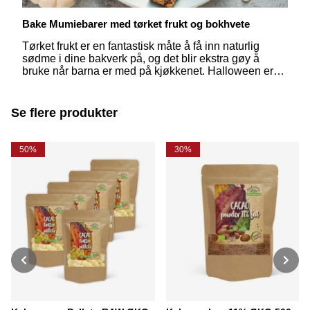
Bake Mumiebarer med tørket frukt og bokhvete
Tørket frukt er en fantastisk måte å få inn naturlig
sødme i dine bakverk på, og det blir ekstra gøy å
bruke når barna er med på kjøkkenet. Halloween er
en perfekt tid for å lage både morsomme og gode
oppskrifter som dere kan nyte sammen – prøv derfor å
bake Mumiebars med tørket frukt og bokhvete!
Se flere produkter
50%
30%