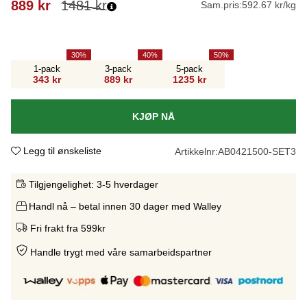
889
kr
1481
kr
Sam.pris:
592.67 kr/kg
30
40
50
1-pack
3-pack
5-pack
343 kr
889 kr
1235 kr
KJØP NÅ
Legg til ønskeliste
Artikkelnr:
AB0421500-SET3
Tilgjengelighet:
3-5 hverdager
Handl nå – betal innen 30 dager med Walley
Fri frakt fra 599kr
Handle trygt med våre samarbeidspartne
r