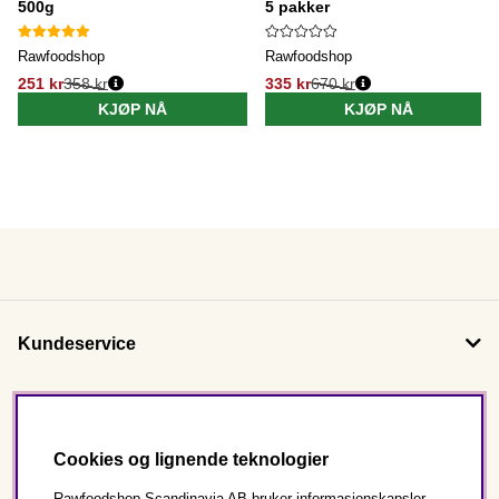
500g
5 pakker
Rawfoodshop
Rawfoodshop
251 kr
358 kr
335 kr
670 kr
KJØP NÅ
KJØP NÅ
Kundeservice
Om oss
Cookies og lignende teknologier
Følg oss
Rawfoodshop Scandinavia AB bruker informasjonskapsler