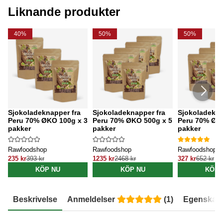
Liknande produkter
40%
50%
50%
Sjokoladeknapper fra
Sjokoladeknapper fra
Sjokoladekna
Peru 70% ØKO 100g x 3
Peru 70% ØKO 500g x 5
Peru 70% ØK
pakker
pakker
pakker
Rawfoodshop
Rawfoodshop
Rawfoodshop
235 kr
393 kr
1235 kr
2468 kr
327 kr
652 kr
KÖP NU
KÖP NU
KÖP 
Beskrivelse
Anmeldelser
(
1
)
Egenskap