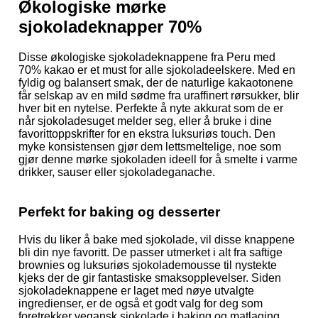
Økologiske mørke
sjokoladeknapper 70%
Disse økologiske sjokoladeknappene fra Peru med
70% kakao er et must for alle sjokoladeelskere. Med en
fyldig og balansert smak, der de naturlige kakaotonene
får selskap av en mild sødme fra uraffinert rørsukker, blir
hver bit en nytelse. Perfekte å nyte akkurat som de er
når sjokoladesuget melder seg, eller å bruke i dine
favorittoppskrifter for en ekstra luksuriøs touch. Den
myke konsistensen gjør dem lettsmeltelige, noe som
gjør denne mørke sjokoladen ideell for å smelte i varme
drikker, sauser eller sjokoladeganache.
Perfekt for baking og desserter
Hvis du liker å bake med sjokolade, vil disse knappene
bli din nye favoritt. De passer utmerket i alt fra saftige
brownies og luksuriøs sjokolademousse til nystekte
kjeks der de gir fantastiske smaksopplevelser. Siden
sjokoladeknappene er laget med nøye utvalgte
ingredienser, er de også et godt valg for deg som
foretrekker vegansk sjokolade i baking og matlaging.