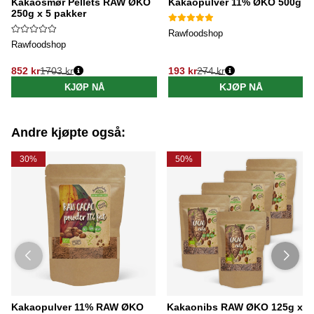
Kakaosmør Pellets RAW ØKO
Kakaopulver 11% ØKO 500g
250g x 5 pakker
Rawfoodshop
Rawfoodshop
852 kr
1703 kr
193 kr
274 kr
Vanlig pris:
Vanlig pris:
KJØP NÅ
KJØP NÅ
Andre kjøpte også:
30%
50%
Kakaopulver 11% RAW ØKO
Kakaonibs RAW ØKO 125g x