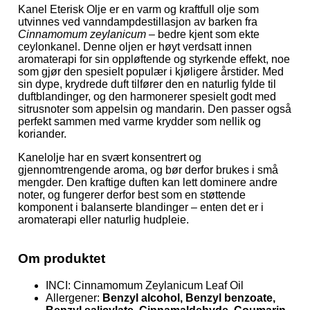
Kanel Eterisk Olje er en varm og kraftfull olje som
utvinnes ved vanndampdestillasjon av barken fra
Cinnamomum zeylanicum
– bedre kjent som ekte
ceylonkanel. Denne oljen er høyt verdsatt innen
aromaterapi for sin oppløftende og styrkende effekt, noe
som gjør den spesielt populær i kjøligere årstider. Med
sin dype, krydrede duft tilfører den en naturlig fylde til
duftblandinger, og den harmonerer spesielt godt med
sitrusnoter som appelsin og mandarin. Den passer også
perfekt sammen med varme krydder som nellik og
koriander.
Kanelolje har en svært konsentrert og
gjennomtrengende aroma, og bør derfor brukes i små
mengder. Den kraftige duften kan lett dominere andre
noter, og fungerer derfor best som en støttende
komponent i balanserte blandinger – enten det er i
aromaterapi eller naturlig hudpleie.
Om produktet
INCI: Cinnamomum Zeylanicum Leaf Oil
Allergener:
Benzyl alcohol, Benzyl benzoate,