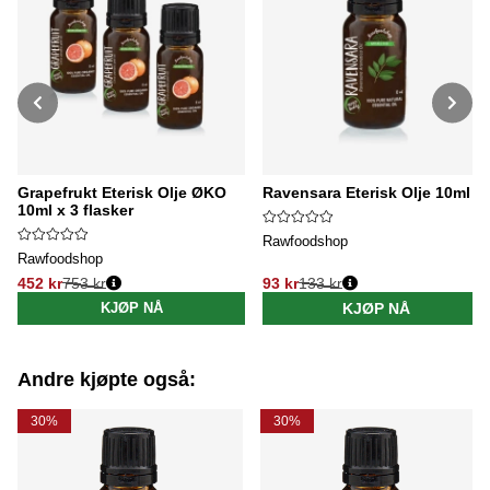
Grapefrukt Eterisk Olje ØKO
Ravensara Eterisk Olje 10ml
10ml x 3 flasker
Rawfoodshop
Rawfoodshop
452 kr
753 kr
93 kr
133 kr
Vanlig pris:
Vanlig pris:
KJØP NÅ
KJØP NÅ
Andre kjøpte også:
30%
30%