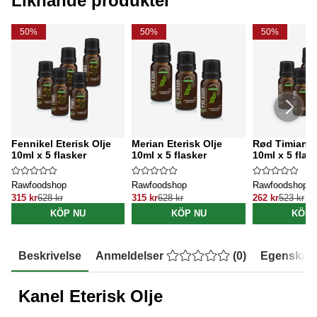
Liknande produkter
50%
50%
50%
Fennikel Eterisk Olje
Merian Eterisk Olje
Rød Timian Et
10ml x 5 flasker
10ml x 5 flasker
10ml x 5 flas
Rawfoodshop
Rawfoodshop
Rawfoodshop
315 kr
628 kr
315 kr
628 kr
262 kr
523 kr
KÖP NU
KÖP NU
KÖP 
Beskrivelse
Anmeldelser
(
0
)
Egenskap
Kanel Eterisk Olje