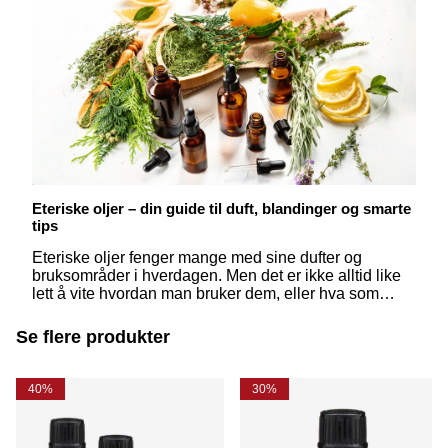
Eteriske oljer – din guide til duft, blandinger og smarte
tips
Eteriske oljer fenger mange med sine dufter og
bruksområder i hverdagen. Men det er ikke alltid like
lett å vite hvordan man bruker dem, eller hva som
egentlig skiller dem fra hverandre. Her får du svar på
de vanligste spørsmålene – enkelt og inspirerende
Se flere produkter
forklart.
40%
30%