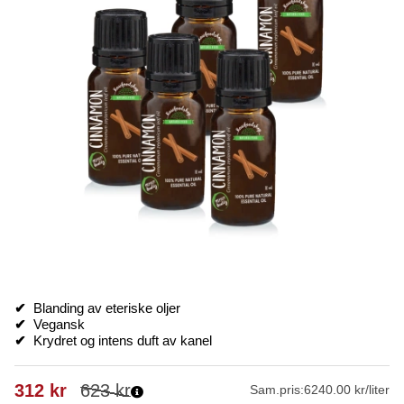
✔
Blanding av eteriske oljer
✔
Vegansk
✔
Krydret og intens duft av kanel
312
kr
623
kr
Sam.pris:
6240.00 kr/liter