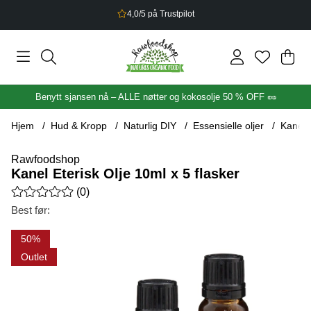
2,5% bonus på alt du handler
Han
Anta
.
Benytt sjansen nå – ALLE nøtter og kokosolje 50 % OFF 🥜
Hjem
Hud & Kropp
Naturlig DIY
Essensielle oljer
Kanel E
Rawfoodshop
Kanel Eterisk Olje 10ml x 5 flasker
Gjennomsnittlig rangering 0 av 5 Antall vurderinger 0
(
0
)
Best før:
Produktbilder Kanel Eterisk Olje 10ml x 5 flasker
50
Outlet