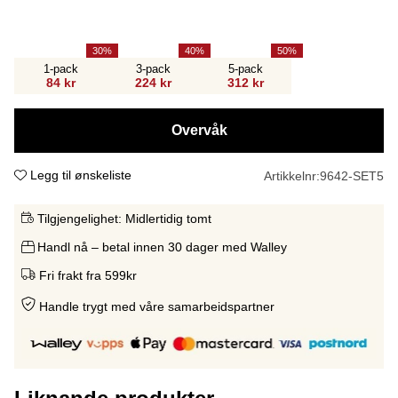
30
40
50
1-pack
3-pack
5-pack
84 kr
224 kr
312 kr
Overvåk
Legg til ønskeliste
Artikkelnr:
9642-SET5
Tilgjengelighet:
Midlertidig tomt
Handl nå – betal innen 30 dager med Walley
Fri frakt fra 599kr
Handle trygt med våre samarbeidspartne
r