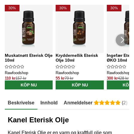
30%
30%
30%
Muskatnøtt Eterisk Olje
Kryddernellik Eterisk
Ingefær Eteri
10ml
Olje 10ml
ØKO 10ml
Rawfoodshop
Rawfoodshop
Rawfoodshop
110 kr
157 kr
55 kr
79 kr
300 kr
428 kr
KÖP NU
KÖP NU
KÖP 
Beskrivelse
Innhold
Anmeldelser
(
2
)
Kanel Eterisk Olje
Kanel Eterisk Olje er en varm og kraftfull olje som