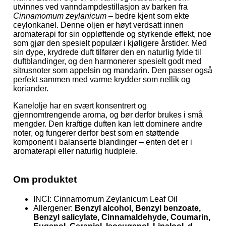
utvinnes ved vanndampdestillasjon av barken fra
Cinnamomum zeylanicum
– bedre kjent som ekte
ceylonkanel. Denne oljen er høyt verdsatt innen
aromaterapi for sin oppløftende og styrkende effekt, noe
som gjør den spesielt populær i kjøligere årstider. Med
sin dype, krydrede duft tilfører den en naturlig fylde til
duftblandinger, og den harmonerer spesielt godt med
sitrusnoter som appelsin og mandarin. Den passer også
perfekt sammen med varme krydder som nellik og
koriander.
Kanelolje har en svært konsentrert og
gjennomtrengende aroma, og bør derfor brukes i små
mengder. Den kraftige duften kan lett dominere andre
noter, og fungerer derfor best som en støttende
komponent i balanserte blandinger – enten det er i
aromaterapi eller naturlig hudpleie.
Om produktet
INCI: Cinnamomum Zeylanicum Leaf Oil
Allergener:
Benzyl alcohol, Benzyl benzoate,
Benzyl salicylate, Cinnamaldehyde, Coumarin,