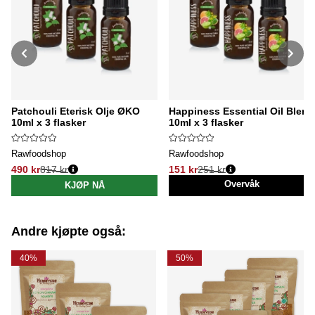
Patchouli Eterisk Olje ØKO
Happiness Essential Oil Blend
10ml x 3 flasker
10ml x 3 flasker
Rawfoodshop
Rawfoodshop
490 kr
817 kr
151 kr
251 kr
Vanlig pris:
Vanlig pris:
Overvåk
KJØP NÅ
Andre kjøpte også:
40%
50%