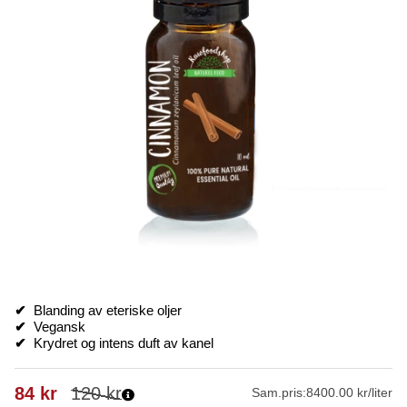
✔
Blanding av eteriske oljer
✔
Vegansk
✔
Krydret og intens duft av kanel
84
kr
120
kr
Sam.pris:
8400.00 kr/liter