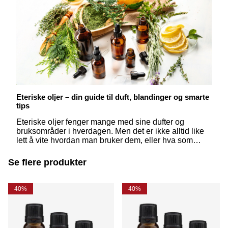
Eteriske oljer – din guide til duft, blandinger og smarte
tips
Eteriske oljer fenger mange med sine dufter og
bruksområder i hverdagen. Men det er ikke alltid like
lett å vite hvordan man bruker dem, eller hva som
egentlig skiller dem fra hverandre. Her får du svar på
de vanligste spørsmålene – enkelt og inspirerende
Se flere produkter
forklart.
40%
40%