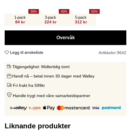
30
40
50
1-pack
3-pack
5-pack
84 kr
224 kr
312 kr
Overvåk
Legg til ønskeliste
Artikkelnr:
9642
Tilgjengelighet:
Midlertidig tomt
Handl nå – betal innen 30 dager med Walley
Fri frakt fra 599kr
Handle trygt med våre samarbeidspartne
r
Liknande produkter