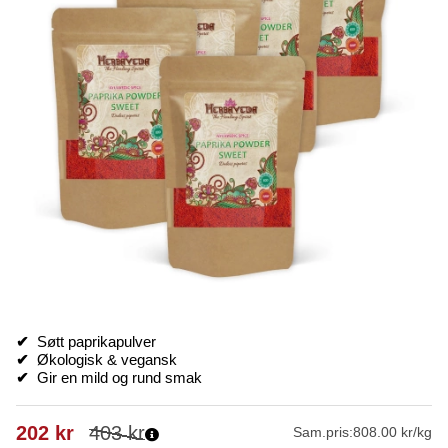
✔
Søtt paprikapulver
✔
Økologisk & vegansk
✔
Gir en mild og rund smak
202
kr
403
kr
Sam.pris:
808.00 kr/kg