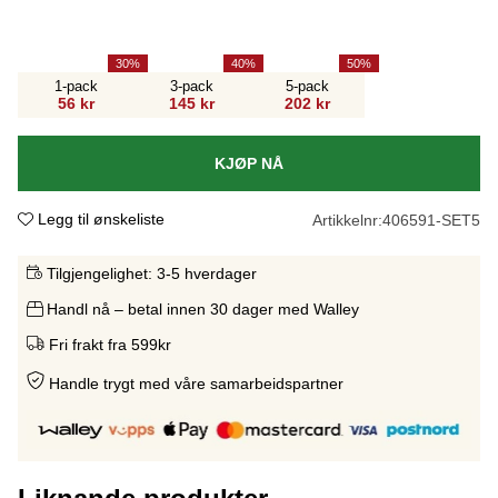
30
40
50
1-pack
3-pack
5-pack
56 kr
145 kr
202 kr
KJØP NÅ
Legg til ønskeliste
Artikkelnr:
406591-SET5
Tilgjengelighet:
3-5 hverdager
Handl nå – betal innen 30 dager med Walley
Fri frakt fra 599kr
Handle trygt med våre samarbeidspartne
r