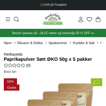
2,5% bonus på alt du handler
Han
Anta
.
Benytt sjansen nå – ALLE nøtter og kokosolje 50 % OFF 🥜
Hjem
Råvarer & Drikke
Spiskammer
Krydder & Salt
Pap
Herbaveda
Paprikapulver Søtt ØKO 50g x 5 pakker
Gjennomsnittlig rangering 0 av 5 Antall vurderinger 0
(
0
)
Best før:
Produktbilder Paprikapulver Søtt ØKO 50g x 5 pakker
50
Outlet