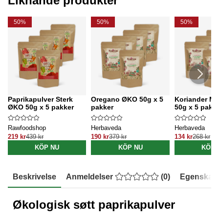
Liknande produkter
50%
50%
50%
Paprikapulver Sterk
Oregano ØKO 50g x 5
Koriander Ma
ØKO 50g x 5 pakker
pakker
50g x 5 pakk
Rawfoodshop
Herbaveda
Herbaveda
219 kr
439 kr
190 kr
379 kr
134 kr
268 kr
KÖP NU
KÖP NU
KÖP 
Beskrivelse
Anmeldelser
(
0
)
Egenskap
Økologisk søtt paprikapulver