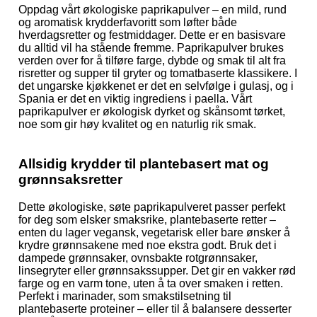
Oppdag vårt økologiske paprikapulver – en mild, rund
og aromatisk krydderfavoritt som løfter både
hverdagsretter og festmiddager. Dette er en basisvare
du alltid vil ha stående fremme. Paprikapulver brukes
verden over for å tilføre farge, dybde og smak til alt fra
risretter og supper til gryter og tomatbaserte klassikere. I
det ungarske kjøkkenet er det en selvfølge i gulasj, og i
Spania er det en viktig ingrediens i paella. Vårt
paprikapulver er økologisk dyrket og skånsomt tørket,
noe som gir høy kvalitet og en naturlig rik smak.
Allsidig krydder til plantebasert mat og
grønnsaksretter
Dette økologiske, søte paprikapulveret passer perfekt
for deg som elsker smaksrike, plantebaserte retter –
enten du lager vegansk, vegetarisk eller bare ønsker å
krydre grønnsakene med noe ekstra godt. Bruk det i
dampede grønnsaker, ovnsbakte rotgrønnsaker,
linsegryter eller grønnsakssupper. Det gir en vakker rød
farge og en varm tone, uten å ta over smaken i retten.
Perfekt i marinader, som smakstilsetning til
plantebaserte proteiner – eller til å balansere desserter