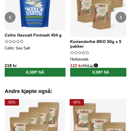
Celtic Havsalt Fintmalt 454 g
Korianderfrø ØKO 50g x 5
pakker
Celtic Sea Salt
Herbaveda
218 kr
122 kr
243 kr
Vanlig pris:
KJØP NÅ
KJØP NÅ
Andre kjøpte også:
50%
40%