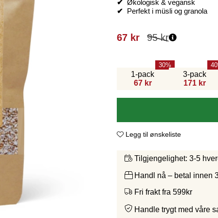
✔
Økologisk & vegansk
✔
Perfekt i müsli og granola
67
kr
95
kr
30
40
1-pack
3-pack
67 kr
171 kr
Legg til ønskeliste
3-5 hve
Tilgjengelighet:
Handl nå – betal innen 
Fri frakt fra 599kr
Handle trygt med våre 