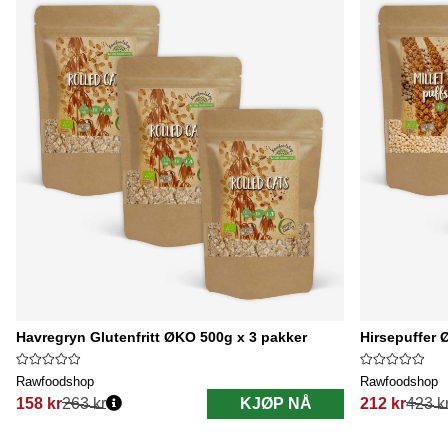
Havregryn Glutenfritt ØKO 500g x 3 pakker
Hirsepuffer 
Rawfoodshop
Rawfoodshop
158 kr
263 kr
KJØP NÅ
212 kr
423 k
Vanlig pris:
Vanlig pris: