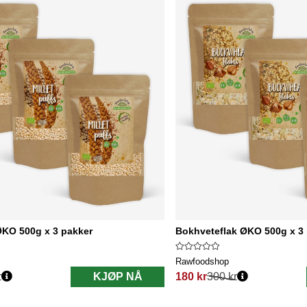
ØKO 500g x 3 pakker
Bokhveteflak ØKO 500g x 3
Rawfoodshop
r
KJØP NÅ
180 kr
300 kr
Vanlig pris: