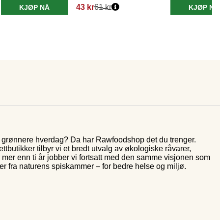
43 kr
61 kr
KJØP NÅ
KJØP NÅ
og grønnere hverdag? Da har Rawfoodshop det du trenger.
butikker tilbyr vi et bredt utvalg av økologiske råvarer,
r mer enn ti år jobber vi fortsatt med den samme visjonen som
rer fra naturens spiskammer – for bedre helse og miljø.