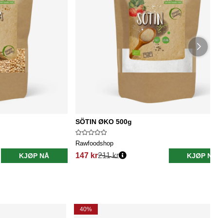
SÖTIN ØKO 500g
Rawfoodshop
147 kr
211 kr
KJØP NÅ
KJØP NÅ
40%