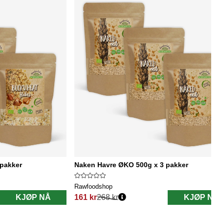
 pakker
Naken Havre ØKO 500g x 3 pakker
Rawfoodshop
KJØP NÅ
161 kr
268 kr
KJØP NÅ
Vanlig pris: