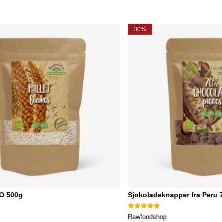
30%
KO 500g
Sjokoladeknapper fra Peru
Rawfoodshop