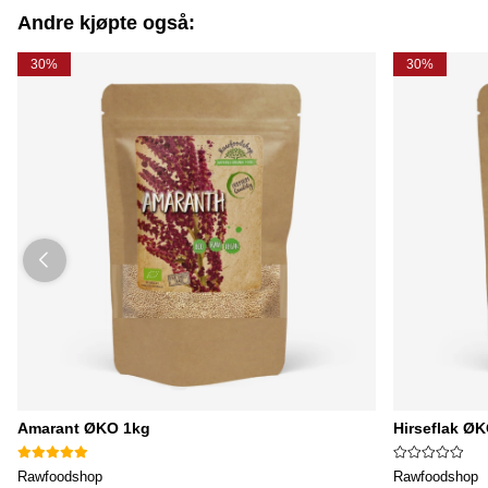
Andre kjøpte også:
30%
30%
Amarant ØKO 1kg
Hirseflak Ø
Rawfoodshop
Rawfoodshop