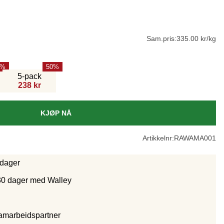
Sam.pris:
335.00 kr/kg
50
5-pack
238 kr
KJØP NÅ
Artikkelnr:
RAWAMA001
rdager
30 dager med Walley
samarbeidspartne
r