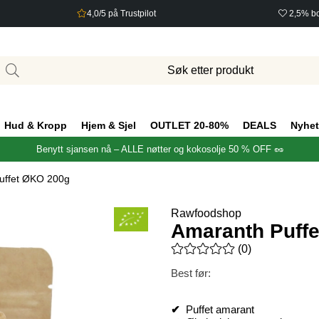
4,0/5 på Trustpilot
2,5% bo
Hud & Kropp
Hjem & Sjel
OUTLET 20-80%
DEALS
Nyhet
Benytt sjansen nå – ALLE nøtter og kokosolje 50 % OFF 🥜
uffet ØKO 200g
Rawfoodshop
Amaranth Puff
Gjennomsnittlig rangering 0 a
(
0
)
Best før:
✔
Puffet amarant