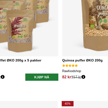
ffet ØKO 200g x 5 pakker
Quinoa puffer ØKO 200g
Rawfoodshop
r
82 kr
117 kr
KJØP NÅ
40%