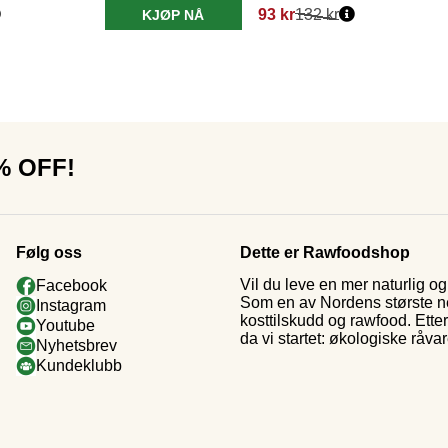
93 kr
132 kr
KJØP NÅ
0% OFF!
Følg oss
Dette er Rawfoodshop
Vil du leve en mer naturlig 
Facebook
Som en av Nordens største nett
Instagram
kosttilskudd og rawfood. Ette
Youtube
da vi startet: økologiske råva
Nyhetsbrev
Kundeklubb