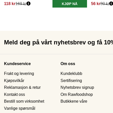
118 kr
169 kr
56 kr
80 kr
KJØP NÅ
Meld deg på vårt nyhetsbrev og få 1
Kundeservice
Om oss
Frakt og levering
Kundeklubb
Kjøpsvilkår
Sertifisering
Reklamasjon & retur
Nyhetsbrev signup
Kontakt oss
Om Rawfoodshop
Bestill som virksomhet
Butikkene våre
Vanlige spørsmål