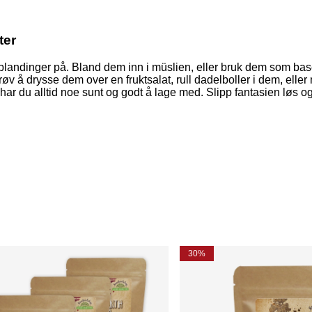
ter
landinger på. Bland dem inn i müslien, eller bruk dem som base
 Prøv å drysse dem over en fruktsalat, rull dadelboller i dem, elle
r du alltid noe sunt og godt å lage med. Slipp fantasien løs og 
30%