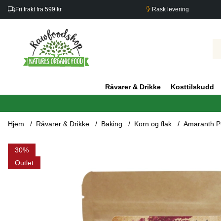
Fri frakt fra 599 kr
Rask levering
Råvarer & Drikke
Kosttilskudd
Hjem
Råvarer & Drikke
Baking
Korn og flak
Amaranth P
Produktbilder Amaranth Puffet ØKO 200g
30
Outlet