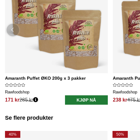
Amaranth Puffet ØKO 200g x 3 pakker
Amaranth Pu
Rawfoodshop
Rawfoodshop
171 kr
285 kr
238 kr
475 k
KJØP NÅ
Se flere produkter
40%
50%