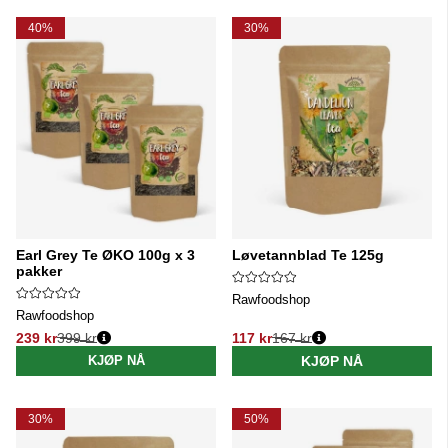
40%
30%
Earl Grey Te ØKO 100g x 3
Løvetannblad Te 125g
pakker
Rawfoodshop
Rawfoodshop
239 kr
399 kr
117 kr
167 kr
Vanlig pris:
Vanlig pris:
KJØP NÅ
KJØP NÅ
30%
50%