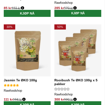
Rawfoodshop
85 kr
122 kr
285 kr
570 kr
Vanlig pris:
Vanlig pris:
KJØP NÅ
KJØP NÅ
30%
50%
Jasmin Te ØKO 100g
Rooibush Te ØKO 100g x 5
pakker
Rawfoodshop
Rawfoodshop
111 kr
158 kr
300 kr
600 kr
Vanlig pris:
Vanlig pris:
KJØP NÅ
KJØP NÅ