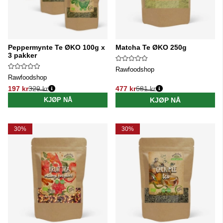
Peppermynte Te ØKO 100g x
Matcha Te ØKO 250g
3 pakker
Rawfoodshop
Rawfoodshop
197 kr
329 kr
477 kr
681 kr
Vanlig pris:
Vanlig pris:
KJØP NÅ
KJØP NÅ
30%
30%