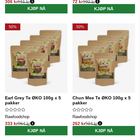
306 kr
611 kr
72 kr
102 kr
Vanlig pris:
Vanlig pris:
KJØP NÅ
KJØP NÅ
50%
50%
Earl Grey Te ØKO 100g x 5
Chun Mee Te ØKO 100g x 5
pakker
pakker
Rawfoodshop
Rawfoodshop
333 kr
664 kr
262 kr
524 kr
Vanlig pris:
Vanlig pris:
KJØP NÅ
KJØP NÅ