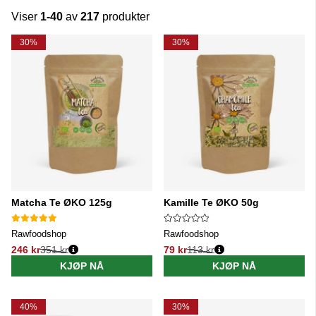
Viser
1-40
av
217
produkter
Produkter
30%
30%
Matcha Te ØKO 125g
Kamille Te ØKO 50g
Rawfoodshop
Rawfoodshop
246 kr
351 kr
79 kr
113 kr
Vanlig pris:
Vanlig pris:
KJØP NÅ
KJØP NÅ
40%
30%