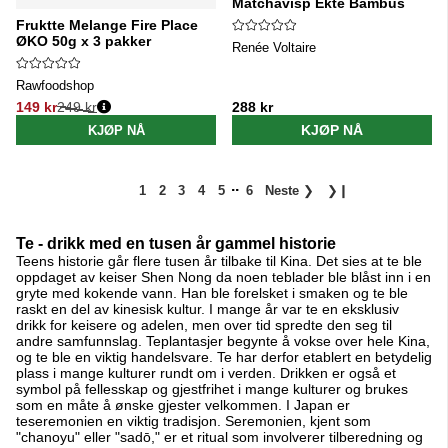
Matchavisp Ekte Bambus
Fruktte Melange Fire Place
ØKO 50g x 3 pakker
Renée Voltaire
Rawfoodshop
149 kr
249 kr
288 kr
Vanlig pris:
KJØP NÅ
KJØP NÅ
..
1
2
3
4
5
6
Neste
❯
❯❙
Te - drikk med en tusen år gammel historie
Teens historie går flere tusen år tilbake til Kina. Det sies at te ble
oppdaget av keiser Shen Nong da noen teblader ble blåst inn i en
gryte med kokende vann. Han ble forelsket i smaken og te ble
raskt en del av kinesisk kultur. I mange år var te en eksklusiv
drikk for keisere og adelen, men over tid spredte den seg til
andre samfunnslag. Teplantasjer begynte å vokse over hele Kina,
og te ble en viktig handelsvare. Te har derfor etablert en betydelig
plass i mange kulturer rundt om i verden. Drikken er også et
symbol på fellesskap og gjestfrihet i mange kulturer og brukes
som en måte å ønske gjester velkommen. I Japan er
teseremonien en viktig tradisjon. Seremonien, kjent som
"chanoyu" eller "sadō," er et ritual som involverer tilberedning og