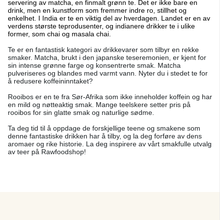
servering av matcha, en finmalt grønn te. Det er ikke bare en
drink, men en kunstform som fremmer indre ro, stillhet og
enkelhet. I India er te en viktig del av hverdagen. Landet er en av
verdens største teprodusenter, og indianere drikker te i ulike
former, som chai og masala chai.
Te er en fantastisk kategori av drikkevarer som tilbyr en rekke
smaker. Matcha, brukt i den japanske teseremonien, er kjent for
sin intense grønne farge og konsentrerte smak. Matcha
pulveriseres og blandes med varmt vann. Nyter du i stedet te for
å redusere koffeininntaket?
Rooibos er en te fra Sør-Afrika som ikke inneholder koffein og har
en mild og nøtteaktig smak. Mange teelskere setter pris på
rooibos for sin glatte smak og naturlige sødme.
Ta deg tid til å oppdage de forskjellige teene og smakene som
denne fantastiske drikken har å tilby, og la deg forføre av dens
aromaer og rike historie. La deg inspirere av vårt smakfulle utvalg
av teer på Rawfoodshop!