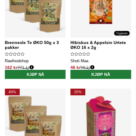
Utgående
Brennesle Te ØKO 50g x 3
Hibiskus & Appelsin Urtete
pakker
ØKO 16 x 2g
Rawfoodshop
Shoti Maa
162 kr
271 kr
46 kr
59 kr
Vanlig pris:
Vanlig pris:
KJØP NÅ
KJØP NÅ
40%
20%