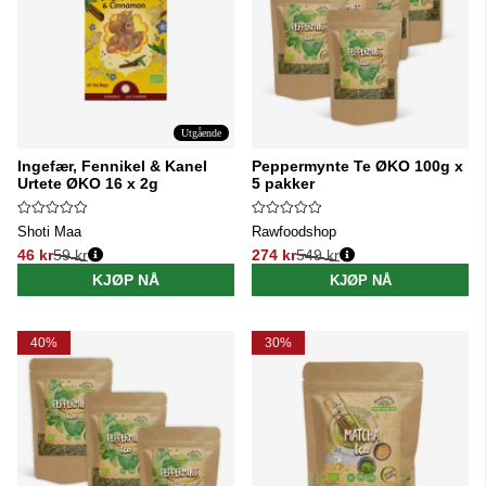
Utgående
Ingefær, Fennikel & Kanel
Peppermynte Te ØKO 100g x
Urtete ØKO 16 x 2g
5 pakker
Shoti Maa
Rawfoodshop
46 kr
59 kr
274 kr
549 kr
Vanlig pris:
Vanlig pris:
KJØP NÅ
KJØP NÅ
40%
30%