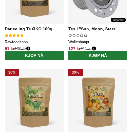
Utgående
Darjeeling Te ØKO 100g
Tesil "Sun, Moon, Stars"
Rawfoodshop
Wollenhaupt
91 kr
130 kr
127 kr
211 kr
Vanlig pris:
Vanlig pris:
KJØP NÅ
KJØP NÅ
30%
30%