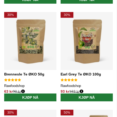
30%
30%
Brennesle Te ØKO 50g
Earl Grey Te ØKO 100g
Rawfoodshop
Rawfoodshop
63 kr
90 kr
93 kr
133 kr
Vanlig pris:
Vanlig pris:
KJØP NÅ
KJØP NÅ
30%
50%