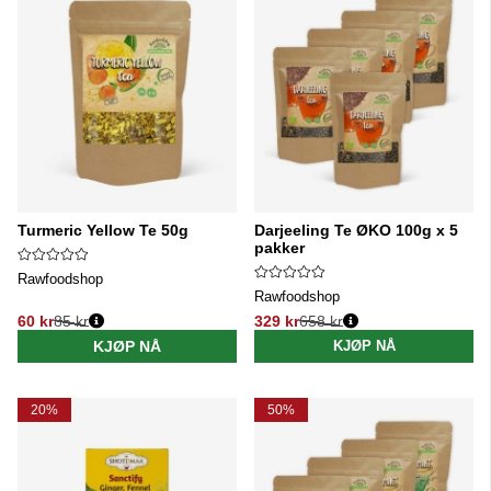
Turmeric Yellow Te 50g
Darjeeling Te ØKO 100g x 5
pakker
Rawfoodshop
Rawfoodshop
60 kr
85 kr
329 kr
658 kr
Vanlig pris:
Vanlig pris:
KJØP NÅ
KJØP NÅ
20%
50%