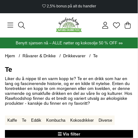
Økologisk sertifisert
Han
Anta
.
Benytt sjansen nå – ALLE nøtter og kokosolje 50 % OFF 🥜
Hjem
Råvarer & Drikke
Drikkevarer
Te
Te
Liker du å nippe til en varm kopp te? Te er en drikk som har en
lang og fascinerende historie, og er en kilde til nytelse. Enten du
foretrekker en kopp te om morgenen eller om kvelden, er denne
varmende og smakfulle drikken en del av våre liv og kulturer. Hos
Rawfoodshop finner du et bredt og variert utvalg av økologiske
produkter - kanskje du finner en ny favoritt?
Kaffe
Te
Eddik
Kombucha
Kokosdrikker
Diverse
Vis filter