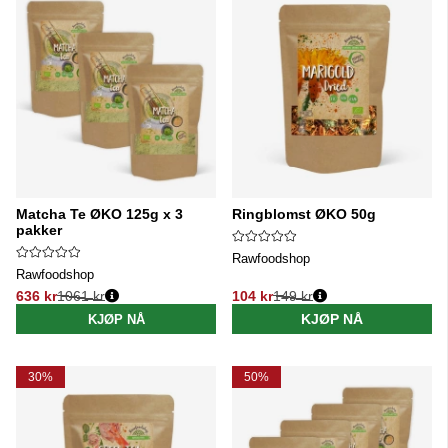
Matcha Te ØKO 125g x 3
Ringblomst ØKO 50g
pakker
Rawfoodshop
Rawfoodshop
636 kr
1061 kr
104 kr
149 kr
Vanlig pris:
Vanlig pris:
KJØP NÅ
KJØP NÅ
30%
50%