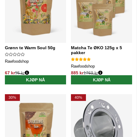
Grønn te Warm Soul 50g
Matcha Te ØKO 125g x 5
pakker
Rawfoodshop
Rawfoodshop
67 kr
95 kr
885 kr
1769 kr
Vanlig pris:
Vanlig pris:
KJØP NÅ
KJØP NÅ
30%
40%