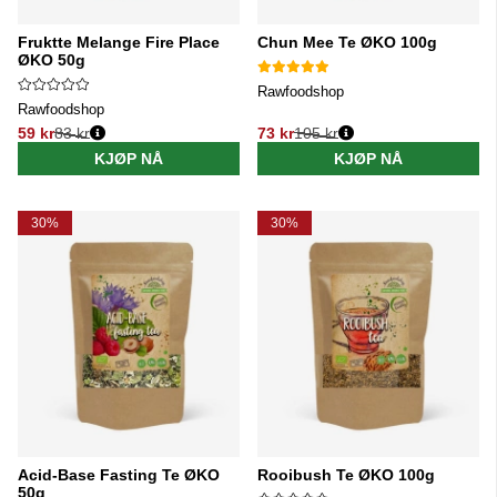
Fruktte Melange Fire Place
Chun Mee Te ØKO 100g
ØKO 50g
Rawfoodshop
Rawfoodshop
59 kr
83 kr
73 kr
105 kr
Vanlig pris:
Vanlig pris:
KJØP NÅ
KJØP NÅ
30%
30%
Acid-Base Fasting Te ØKO
Rooibush Te ØKO 100g
50g