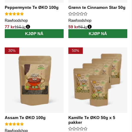
Peppermynte Te ØKO 100g
Grønn te Cinnamon Star 50g
Rawfoodshop
Rawfoodshop
77 kr
110 kr
59 kr
83 kr
Vanlig pris:
Vanlig pris:
KJØP NÅ
KJØP NÅ
30%
50%
Assam Te ØKO 100g
Kamille Te ØKO 50g x 5
pakker
Rawfoodshop