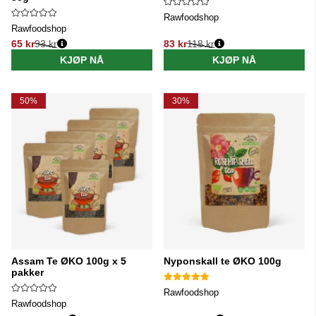
Rawfoodshop
Rawfoodshop
65 kr
93 kr
83 kr
118 kr
Vanlig pris:
Vanlig pris:
KJØP NÅ
KJØP NÅ
50%
30%
Assam Te ØKO 100g x 5
Nyponskall te ØKO 100g
pakker
Rawfoodshop
Rawfoodshop