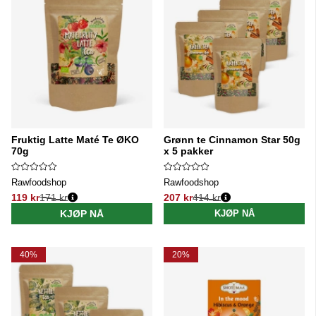
Fruktig Latte Maté Te ØKO
Grønn te Cinnamon Star 50g
70g
x 5 pakker
Rawfoodshop
Rawfoodshop
119 kr
171 kr
207 kr
414 kr
Vanlig pris:
Vanlig pris:
KJØP NÅ
KJØP NÅ
40%
20%