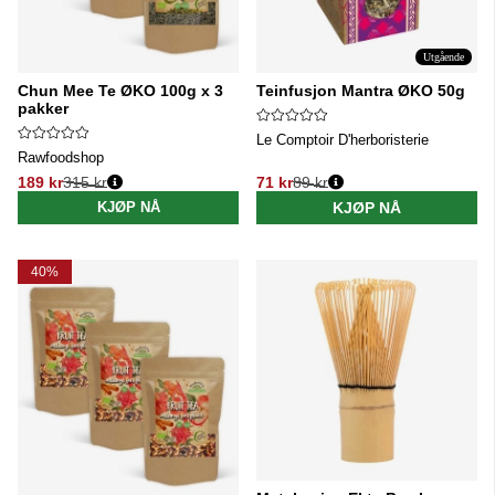
Utgående
Chun Mee Te ØKO 100g x 3
Teinfusjon Mantra ØKO 50g
pakker
Le Comptoir D'herboristerie
Rawfoodshop
189 kr
315 kr
71 kr
89 kr
Vanlig pris:
Vanlig pris:
KJØP NÅ
KJØP NÅ
40%