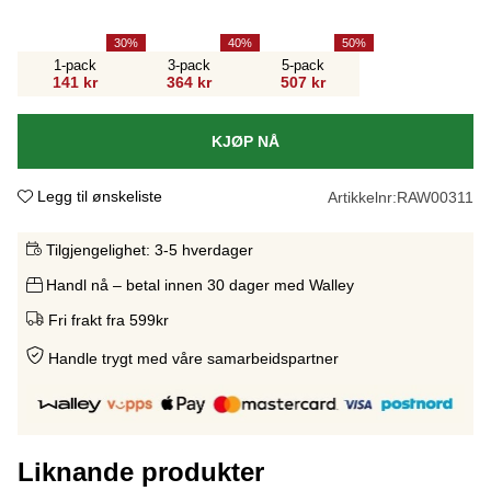
30
40
50
1-pack
3-pack
5-pack
141 kr
364 kr
507 kr
KJØP NÅ
Legg til ønskeliste
Artikkelnr:
RAW00311
Tilgjengelighet:
3-5 hverdager
Handl nå – betal innen 30 dager med Walley
Fri frakt fra 599kr
Handle trygt med våre samarbeidspartne
r
Liknande produkter