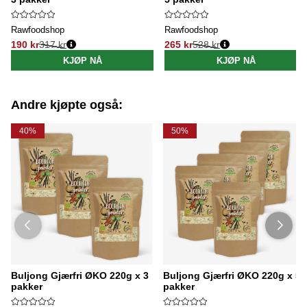
Rawfoodshop
Rawfoodshop
190 kr
317 kr
265 kr
528 kr
Vanlig pris:
Vanlig pris:
KJØP NÅ
KJØP NÅ
Andre kjøpte også:
40%
50%
Buljong Gjærfri ØKO 220g x 3
Buljong Gjærfri ØKO 220g x 5
pakker
pakker