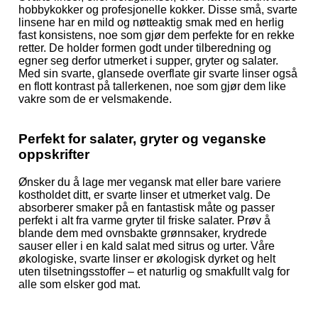
hobbykokker og profesjonelle kokker. Disse små, svarte
linsene har en mild og nøtteaktig smak med en herlig
fast konsistens, noe som gjør dem perfekte for en rekke
retter. De holder formen godt under tilberedning og
egner seg derfor utmerket i supper, gryter og salater.
Med sin svarte, glansede overflate gir svarte linser også
en flott kontrast på tallerkenen, noe som gjør dem like
vakre som de er velsmakende.
Perfekt for salater, gryter og veganske
oppskrifter
Ønsker du å lage mer vegansk mat eller bare variere
kostholdet ditt, er svarte linser et utmerket valg. De
absorberer smaker på en fantastisk måte og passer
perfekt i alt fra varme gryter til friske salater. Prøv å
blande dem med ovnsbakte grønnsaker, krydrede
sauser eller i en kald salat med sitrus og urter. Våre
økologiske, svarte linser er økologisk dyrket og helt
uten tilsetningsstoffer – et naturlig og smakfullt valg for
alle som elsker god mat.