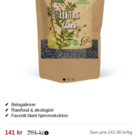
✔
Belugalinser
✔
Rawfood & økologisk
✔
Favoritt blant hjemmekokker
141
kr
201
kr
Sam.pris:
141.00 kr/kg