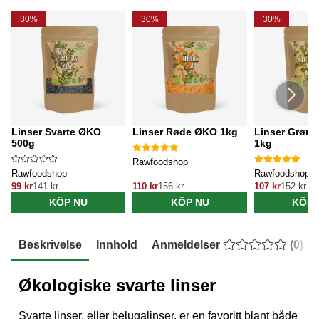
30%
30%
30%
Linser Svarte ØKO
Linser Røde ØKO 1kg
Linser Grøn
500g
1kg
Rawfoodshop
Rawfoodshop
Rawfoodshop
99 kr
141 kr
110 kr
156 kr
107 kr
152 kr
KÖP NU
KÖP NU
KÖP 
Beskrivelse
Innhold
Anmeldelser
(
0
)
Økologiske svarte linser
Svarte linser, eller belugalinser, er en favoritt blant både