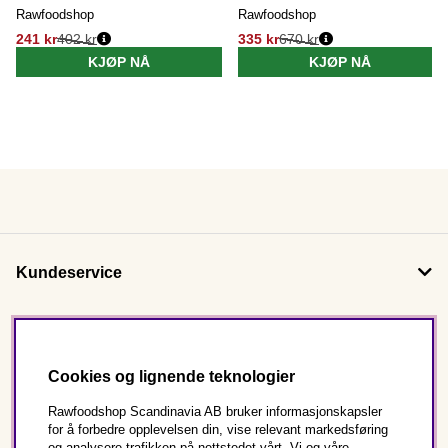
Rawfoodshop
Rawfoodshop
241 kr
402 kr
335 kr
670 kr
KJØP NÅ
KJØP NÅ
Kundeservice
Om oss
Cookies og lignende teknologier
Følg oss
Rawfoodshop Scandinavia AB bruker informasjonskapsler
for å forbedre opplevelsen din, vise relevant markedsføring
og analysere trafikken på nettstedet vårt. Vi og våre