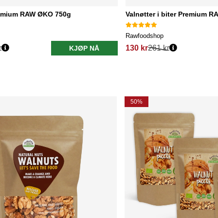
remium RAW ØKO 750g
Valnøtter i biter Premium 
Rawfoodshop
r
130 kr
261 kr
KJØP NÅ
50%