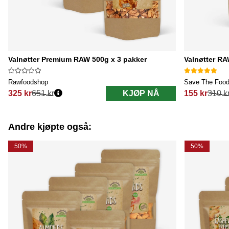
Valnøtter Premium RAW 500g x 3 pakker
Valnøtter R
Rawfoodshop
Save The Foo
325 kr
651 kr
KJØP NÅ
155 kr
310 k
Vanlig pris:
Vanlig pris:
Andre kjøpte også:
50%
50%