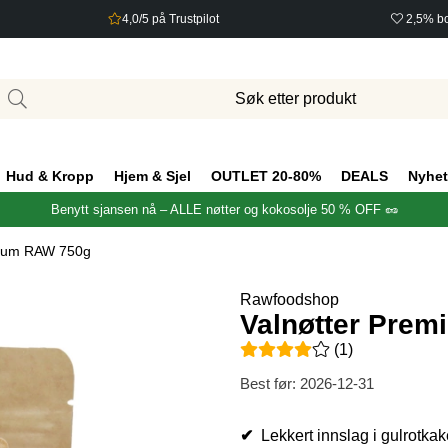
4,0/5 på Trustpilot
2,5% bo
Hud & Kropp
Hjem & Sjel
OUTLET 20-80%
DEALS
Nyhet
Benytt sjansen nå – ALLE nøtter og kokosolje 50 % OFF 🥜
mium RAW 750g
Rawfoodshop
Valnøtter Pre
Gjennomsnittlig rangering 4 a
(
1
)
Best før:
2026-12-31
✔
Lekkert innslag i gulrotkak