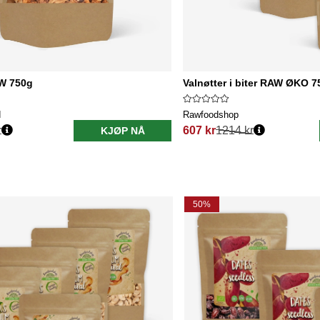
AW 750g
Valnøtter i biter RAW ØKO 7
d
Rawfoodshop
r
607 kr
1214 kr
KJØP NÅ
Vanlig pris:
50%