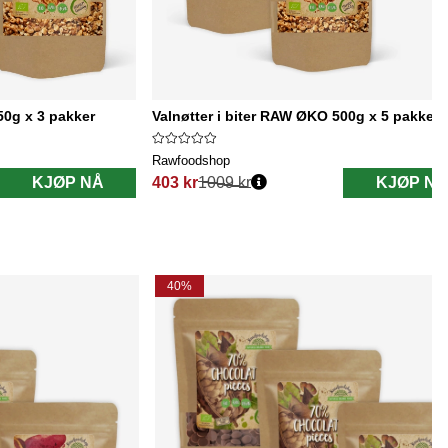
50g x 3 pakker
Valnøtter i biter RAW ØKO 500g x 5 pakker
Rawfoodshop
KJØP NÅ
403 kr
1009 kr
KJØP NÅ
Vanlig pris:
40%