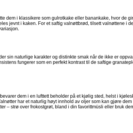
sette dem i klassikere som gulrotkake eller banankake, hvor de gir
eles jevnt i kaken. For et saftig valnøttbrød, tilsett valnøttene i
variasjon.
lder sin naturlige karakter og distinkte smak når de ikke er opp
onsistens fungerer som en perfekt kontrast til de saftige granat
pbevarer dem i en lufttett beholder på et kjølig sted, helst i kj
alnøtter har et naturlig høyt innhold av oljer som kan gjøre dem
r – strø over frokostgrøt, bland i din favorittmüsli eller bruk 