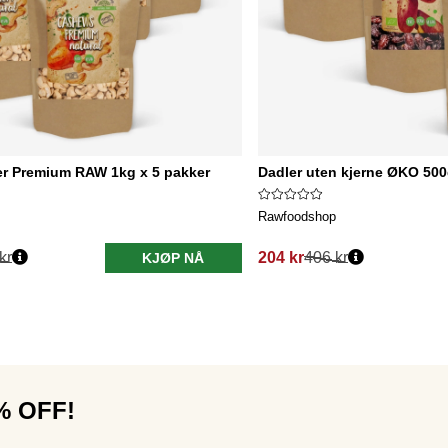
r Premium RAW 1kg x 5 pakker
Dadler uten kjerne ØKO 500
Rawfoodshop
kr
204 kr
406 kr
KJØP NÅ
0% OFF!