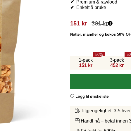
✔
Premium & rawfood
✔
Enkelt å bruke
151
kr
301
kr
Nøtter, mandler og kokos 50% O
50
50
1-pack
3-pack
151 kr
452 kr
Legg til ønskeliste
3-5 hve
Tilgjengelighet:
Handl nå – betal innen 
Fri frakt fra 599kr