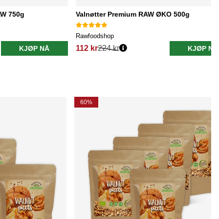
RAW 750g
Valnøtter Premium RAW ØKO 500g
Rawfoodshop
112 kr
224 kr
KJØP NÅ
KJØP NÅ
60%