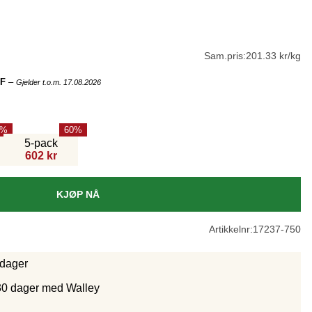
Sam.pris:
201.33 kr/kg
FF
–
Gjelder t.o.m. 17.08.2026
60
5-pack
602 kr
KJØP NÅ
Artikkelnr:
17237-750
rdager
30 dager med Walley