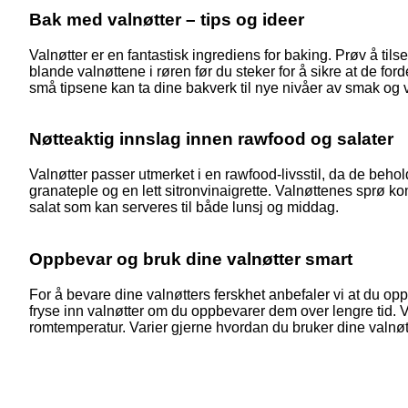
Bak med valnøtter – tips og ideer
Valnøtter er en fantastisk ingrediens for baking. Prøv å til
blande valnøttene i røren før du steker for å sikre at de ford
små tipsene kan ta dine bakverk til nye nivåer av smak og 
Nøtteaktig innslag innen rawfood og salater
Valnøtter passer utmerket i en rawfood-livsstil, da de beho
granateple og en lett sitronvinaigrette. Valnøttenes sprø k
salat som kan serveres til både lunsj og middag.
Oppbevar og bruk dine valnøtter smart
For å bevare dine valnøtters ferskhet anbefaler vi at du op
fryse inn valnøtter om du oppbevarer dem over lengre tid. V
romtemperatur. Varier gjerne hvordan du bruker dine valnøtte