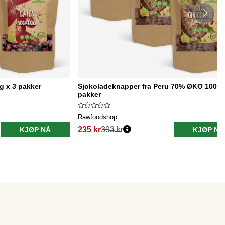
g x 3 pakker
Sjokoladeknapper fra Peru 70% ØKO 100g 
pakker
Rawfoodshop
235 kr
393 kr
KJØP NÅ
KJØP NÅ