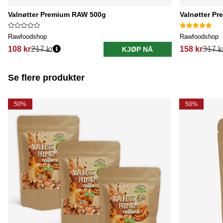
Valnøtter Premium RAW 500g
Valnøtter P
Rawfoodshop
Rawfoodshop
108 kr
217 kr
158 kr
317 k
KJØP NÅ
Se flere produkter
50%
50%