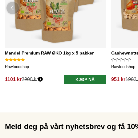
Mandel Premium RAW ØKO 1kg x 5 pakker
Cashewnøtte
Rawfoodshop
Rawfoodshop
1101 kr
2200 kr
951 kr
1902 
KJØP NÅ
Meld deg på vårt nyhetsbrev og få 1