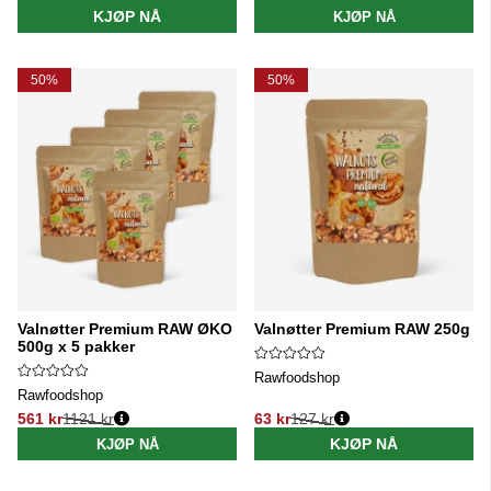
KJØP NÅ
KJØP NÅ
50%
50%
Valnøtter Premium RAW ØKO
Valnøtter Premium RAW 250g
500g x 5 pakker
Rawfoodshop
Rawfoodshop
561 kr
1121 kr
63 kr
127 kr
Vanlig pris:
Vanlig pris:
KJØP NÅ
KJØP NÅ