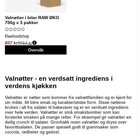
Valnøtter i biter RAW ØKO
750g x 3 pakker
Rawfoodshop
607 kr
1214 kr
Vanlig pris:
Overvåk
Valnøtter - en verdsatt ingrediens i
verdens kjøkken
Valnøtter er nøtter som kommer fra valnøttfamilien og er kjent for
sin milde, litt bitre smak og karakteristiske form. Disse nøttene
brukes i alt fra salater til bakevarer og er en verdsatt ingrediens
over hele verden. Valnøtter er små smaksbomber som kan
forsterke smaken på mange retter. For eksempel gir valnøtter en
deilig crunch til salater. Grovhakk noen valnøtter og dryss over
favorittsalaten. De passer spesielt godt til grønnsaker som
ruccola, rødbeter og geitost.