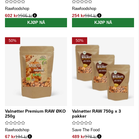
Rawfoodshop
Rawfoodshop
602 kr
1505 kr
254 kr
634 kr
Vanlig pris:
Vanlig pris:
KJØP NÅ
KJØP NÅ
50%
50%
Valnøtter Premium RAW ØKO
Valnøtter RAW 750g x 3
250g
pakker
Rawfoodshop
Save The Food
67 kr
134 kr
489 kr
978 kr
Vanlig pris:
Vanlig pris: