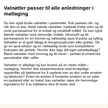
Valnøtter passer til alle anledninger i
matlaging
Du kan også bruke valnøtter i pastaretter. Kok pastaen din, og
når den er klar, tilsett ristede valnøtter, hakkede friske urter og litt
revet parmesanost for et enkelt og smakfullt måltid. Du kan også
blande valnøtter med olivenolje, hvitløk, sitronsaft og litt
parmesanost for en kremet og nøtteaktig saus til pasta og kylling.
Valnøtter er et godt tillegg til morgenyoghurten eller grøten. De
gir en sprø tekstur og en nøtteaktig smak som kompletterer
frokosten din perfekt. Hvorfor ikke lage ditt eget valnøttpålegg?
Bland valnøtter med honning og litt kanel – perfekt til smørbrød,
pannekaker eller vafler.
Valnøtter er allsidige og kan brukes på en rekke måter i
matlaging. Hvorfor ikke eksperimentere med forskjellige
oppskrifter på kjøkkenet for å oppleve mer av den unike smaken
og teksturen? Enten du ønsker å forsterke smaken av en salat,
en pastarett eller en bakst, kan valnøtter være din hemmelige
ingrediens for å ta måltidene dine til neste nivå.