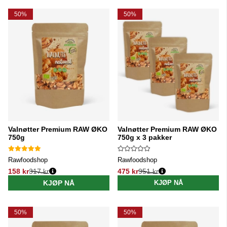
Produkter
50%
50%
Valnøtter Premium RAW ØKO
Valnøtter Premium RAW ØKO
750g
750g x 3 pakker
Rawfoodshop
Rawfoodshop
158 kr
317 kr
475 kr
951 kr
Vanlig pris:
Vanlig pris:
KJØP NÅ
KJØP NÅ
50%
50%