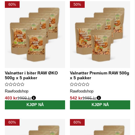
60%
50%
Valnøtter i biter RAW ØKO
Valnøtter Premium RAW 500g
500g x 5 pakker
x 5 pakker
Rawfoodshop
Rawfoodshop
403 kr
1009 kr
542 kr
1085 kr
Vanlig pris:
Vanlig pris:
KJØP NÅ
KJØP NÅ
60%
60%