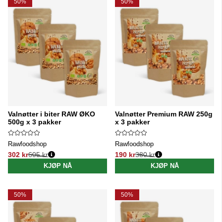
50%
50%
Valnøtter i biter RAW ØKO
Valnøtter Premium RAW 250g
500g x 3 pakker
x 3 pakker
Rawfoodshop
Rawfoodshop
302 kr
605 kr
190 kr
380 kr
Vanlig pris:
Vanlig pris:
KJØP NÅ
KJØP NÅ
50%
50%