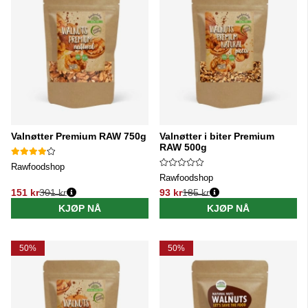
Valnøtter Premium RAW 750g
Valnøtter i biter Premium
RAW 500g
Rawfoodshop
Rawfoodshop
151 kr
301 kr
93 kr
185 kr
Vanlig pris:
Vanlig pris:
KJØP NÅ
KJØP NÅ
50%
50%