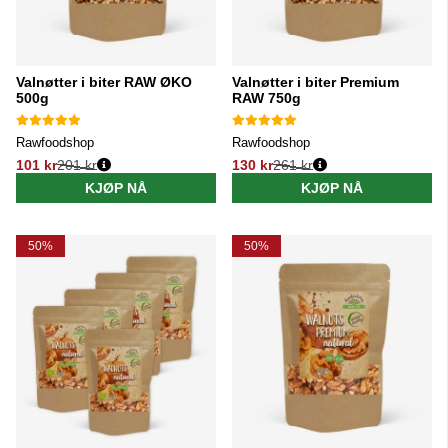
Valnøtter i biter RAW ØKO
Valnøtter i biter Premium
500g
RAW 750g
Rawfoodshop
Rawfoodshop
101 kr
201 kr
130 kr
261 kr
Vanlig pris:
Vanlig pris:
KJØP NÅ
KJØP NÅ
50%
50%