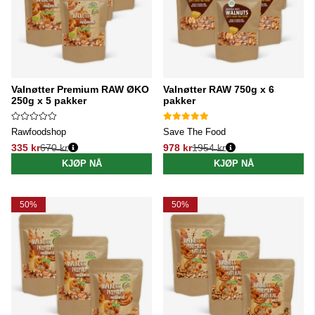
Valnøtter Premium RAW ØKO
Valnøtter RAW 750g x 6
250g x 5 pakker
pakker
Rawfoodshop
Save The Food
335 kr
670 kr
978 kr
1954 kr
Vanlig pris:
Vanlig pris:
KJØP NÅ
KJØP NÅ
50%
50%