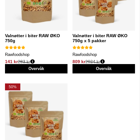
Valnøtter i biter RAW ØKO
Valnøtter i biter RAW ØKO
750g
750g x 5 pakker
Rawfoodshop
Rawfoodshop
141 kr
283 kr
809 kr
2024 kr
Vanlig pris:
Vanlig pris:
Overvåk
Overvåk
50%