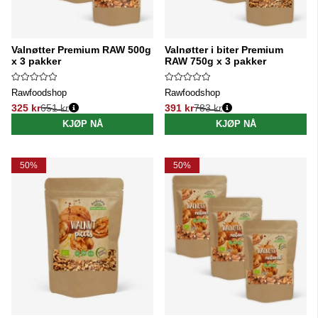
Valnøtter Premium RAW 500g
Valnøtter i biter Premium
x 3 pakker
RAW 750g x 3 pakker
Rawfoodshop
Rawfoodshop
325 kr
651 kr
391 kr
783 kr
Vanlig pris:
Vanlig pris:
KJØP NÅ
KJØP NÅ
50%
50%