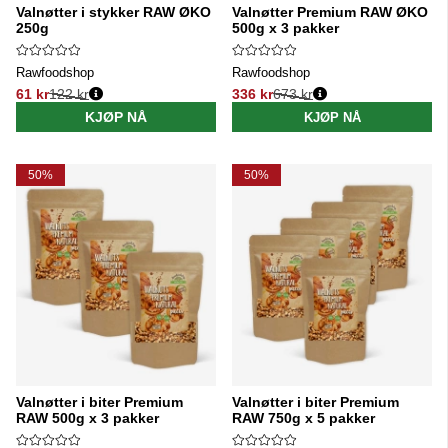
Valnøtter i stykker RAW ØKO
Valnøtter Premium RAW ØKO
250g
500g x 3 pakker
Rawfoodshop
Rawfoodshop
61 kr
122 kr
336 kr
673 kr
Vanlig pris:
Vanlig pris:
KJØP NÅ
KJØP NÅ
50%
50%
Valnøtter i biter Premium
Valnøtter i biter Premium
RAW 500g x 3 pakker
RAW 750g x 5 pakker