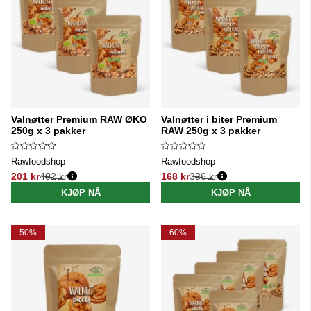
Valnøtter Premium RAW ØKO
Valnøtter i biter Premium
250g x 3 pakker
RAW 250g x 3 pakker
Rawfoodshop
Rawfoodshop
201 kr
402 kr
168 kr
336 kr
Vanlig pris:
Vanlig pris:
KJØP NÅ
KJØP NÅ
50%
60%