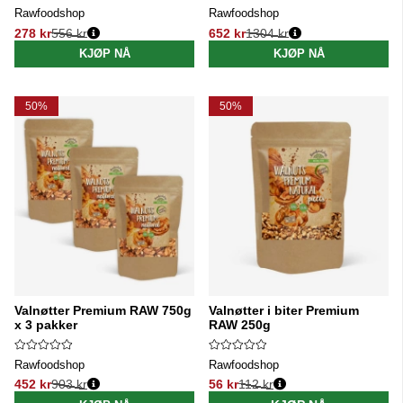
Rawfoodshop
Rawfoodshop
278 kr
556 kr
652 kr
1304 kr
Vanlig pris:
Vanlig pris:
KJØP NÅ
KJØP NÅ
50%
50%
Valnøtter Premium RAW 750g
Valnøtter i biter Premium
x 3 pakker
RAW 250g
Rawfoodshop
Rawfoodshop
452 kr
903 kr
56 kr
112 kr
Vanlig pris:
Vanlig pris: