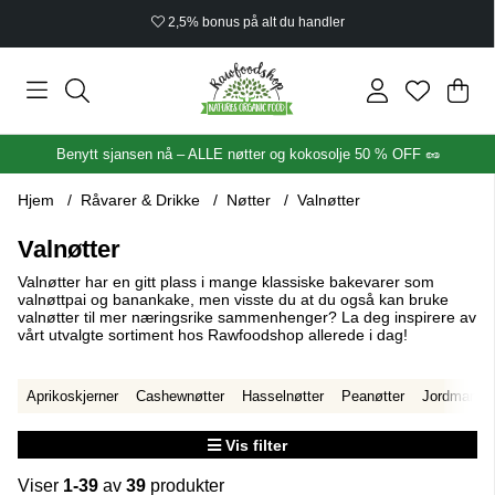
Økologisk sertifisert
Han
Anta
.
Benytt sjansen nå – ALLE nøtter og kokosolje 50 % OFF 🥜
Hjem
Råvarer & Drikke
Nøtter
Valnøtter
Valnøtter
Valnøtter har en gitt plass i mange klassiske bakevarer som
valnøttpai og banankake, men visste du at du også kan bruke
valnøtter til mer næringsrike sammenhenger? La deg inspirere av
vårt utvalgte sortiment hos Rawfoodshop allerede i dag!
Aprikoskjerner
Cashewnøtter
Hasselnøtter
Peanøtter
Jordmande
Vis filter
Viser
1-39
av
39
produkter