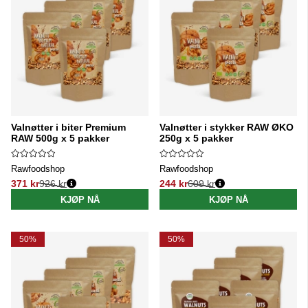
Valnøtter i biter Premium
Valnøtter i stykker RAW ØKO
RAW 500g x 5 pakker
250g x 5 pakker
Rawfoodshop
Rawfoodshop
371 kr
926 kr
244 kr
609 kr
Vanlig pris:
Vanlig pris:
KJØP NÅ
KJØP NÅ
50%
50%