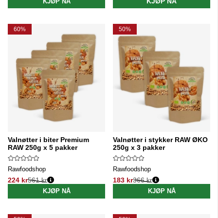
KJØP NÅ
KJØP NÅ
60%
50%
Valnøtter i biter Premium
Valnøtter i stykker RAW ØKO
RAW 250g x 5 pakker
250g x 3 pakker
Rawfoodshop
Rawfoodshop
224 kr
561 kr
183 kr
366 kr
Vanlig pris:
Vanlig pris:
KJØP NÅ
KJØP NÅ