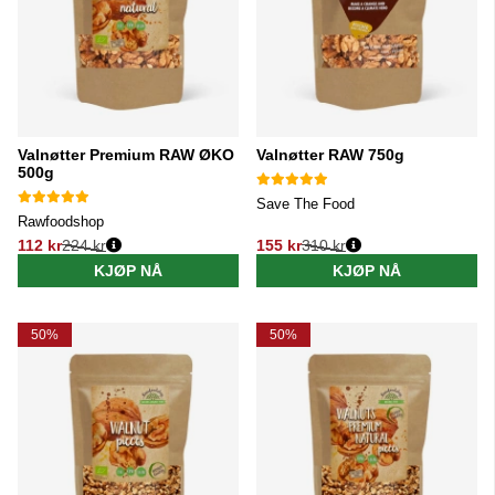
Valnøtter Premium RAW ØKO
Valnøtter RAW 750g
500g
Save The Food
Rawfoodshop
112 kr
224 kr
155 kr
310 kr
Vanlig pris:
Vanlig pris:
KJØP NÅ
KJØP NÅ
50%
50%