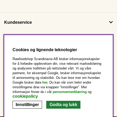
Kundeservice
Om oss
Cookies og lignende teknologier
Følg oss
Rawfoodshop Scandinavia AB bruker informasjonskapsler
for å forbedre opplevelsen din, vise relevant markedsføring
og analysere trafikken på nettstedet vårt. Vi og våre
Dette er Rawfoodshop
partnere, for eksempel Google, bruker informasjonskapsler
til annonsering og statistikk. Du kan lese mer om hvordan
Norge
Google bruker data
her.
Du kan når som helst endre
innstillingene dine via knappen “Innstillinger”. Mer
informasjon finner du i vår
personvernerklæring
og
cookiepolicy
Innstillinger
Godta og lukk
Copyright © 2025 Rawfoodshop Scandinavia AB