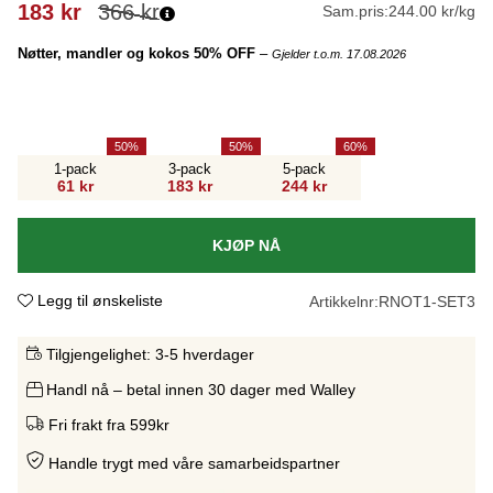
183
kr
366
kr
Sam.pris:
244.00 kr/kg
Nøtter, mandler og kokos 50% OFF
–
Gjelder t.o.m. 17.08.2026
50
50
60
1-pack
3-pack
5-pack
61 kr
183 kr
244 kr
KJØP NÅ
Legg til ønskeliste
Artikkelnr:
RNOT1-SET3
Tilgjengelighet:
3-5 hverdager
Handl nå – betal innen 30 dager med Walley
Fri frakt fra 599kr
Handle trygt med våre samarbeidspartne
r