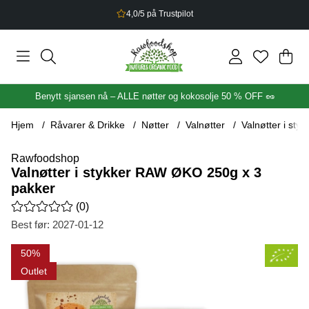
2,5% bonus på alt du handler
Han
Anta
.
Benytt sjansen nå – ALLE nøtter og kokosolje 50 % OFF 🥜
Hjem
Råvarer & Drikke
Nøtter
Valnøtter
Valnøtter i st
Rawfoodshop
Valnøtter i stykker RAW ØKO 250g x 3
pakker
Gjennomsnittlig rangering 0 av 5 Antall vurderinger 0
(
0
)
Best før:
2027-01-12
Produktbilder Valnøtter i stykker RAW ØKO 250g x 3 pakker
50
Outlet