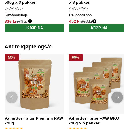
500g x 3 pakker
x 3 pakker
Rawfoodshop
Rawfoodshop
336 kr
673 kr
452 kr
903 kr
Vanlig pris:
Vanlig pris:
KJØP NÅ
KJØP NÅ
Andre kjøpte også:
50%
60%
Valnøtter i biter Premium RAW
Valnøtter i biter RAW ØKO
750g
750g x 5 pakker