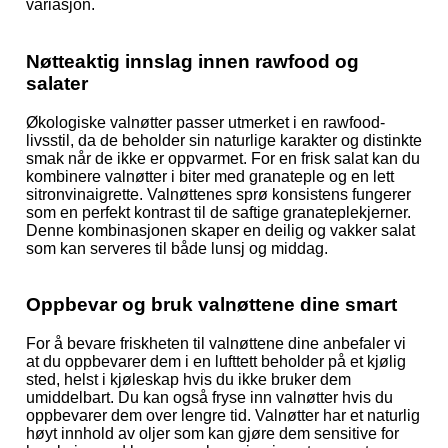
variasjon.
Nøtteaktig innslag innen rawfood og
salater
Økologiske valnøtter passer utmerket i en rawfood-
livsstil, da de beholder sin naturlige karakter og distinkte
smak når de ikke er oppvarmet. For en frisk salat kan du
kombinere valnøtter i biter med granateple og en lett
sitronvinaigrette. Valnøttenes sprø konsistens fungerer
som en perfekt kontrast til de saftige granateplekjerner.
Denne kombinasjonen skaper en deilig og vakker salat
som kan serveres til både lunsj og middag.
Oppbevar og bruk valnøttene dine smart
For å bevare friskheten til valnøttene dine anbefaler vi
at du oppbevarer dem i en lufttett beholder på et kjølig
sted, helst i kjøleskap hvis du ikke bruker dem
umiddelbart. Du kan også fryse inn valnøtter hvis du
oppbevarer dem over lengre tid. Valnøtter har et naturlig
høyt innhold av oljer som kan gjøre dem sensitive for