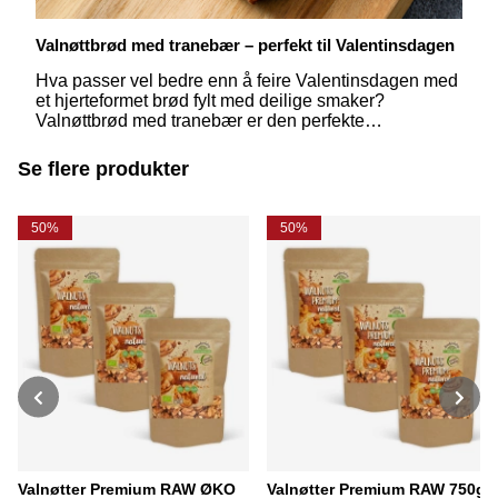
Valnøttbrød med tranebær – perfekt til Valentinsdagen
Hva passer vel bedre enn å feire Valentinsdagen med
et hjerteformet brød fylt med deilige smaker?
Valnøttbrød med tranebær er den perfekte
kombinasjonen av nøtteaktig og søtsyrlig, og med sin
vakre form er det både en kjærlighetsfull gest og en
Se flere produkter
nytelse for smaksløkene.
50%
50%
Valnøtter Premium RAW ØKO
Valnøtter Premium RAW 750g