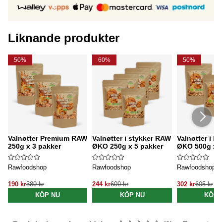
Liknande produkter
50%
60%
50%
Valnøtter Premium RAW
Valnøtter i stykker RAW
Valnøtter i b
250g x 3 pakker
ØKO 250g x 5 pakker
ØKO 500g x 3
Rawfoodshop
Rawfoodshop
Rawfoodshop
190 kr
380 kr
244 kr
609 kr
302 kr
605 kr
KÖP NU
KÖP NU
KÖP 