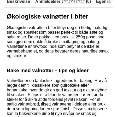
Beskrivelse
Anmeldelser
(
0
)
Egenskap
Økologiske valnøtter i biter
Økologiske valnøtter i biter tilbyr deg en herlig, naturlig
smak og sprøhet som passer perfekt til både søte og
salte retter. De er pakket i en praktisk 250g pose, noe
som gjør dem enkle å bruke i matlaging og baking.
Valnøttene er rawfood, noe som betyr at de ikke er
varmebehandlet, og dette bevarer deres naturlige smak
og struktur.
Bake med valnøtter – tips og ideer
Valnøtter er en fantastisk ingrediens for baking. Prøv å
legge dem til klassikere som gulrotkake eller
banankake, hvor de gir en god tekstur og ekstra dybde
til smaken. Et tips er å blande valnøtter i røren før du
steker for å sikre at de fordeles jevnt i kaken. For et
saftig valnøttbrød, tilsett valnøttene i deigen eller bruk
dem som topping for en sprø finish. Disse små tipsene
kan ta bakverkene dine til nye nivåer av smak og