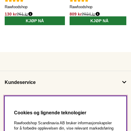
Rawfoodshop
Rawfoodshop
130 kr
261 kr
809 kr
2024 kr
KJØP NÅ
KJØP NÅ
Kundeservice
Om oss
Cookies og lignende teknologier
Følg oss
Rawfoodshop Scandinavia AB bruker informasjonskapsler
for å forbedre opplevelsen din, vise relevant markedsføring