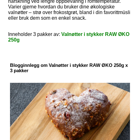
harskning ved lengre oppbevaring i romtemperatur.
Varier gjerne hvordan du bruker dine økologiske
valnøtter – strø over frokostgrøt, bland i din favorittmüsli
eller bruk dem som en enkel snack.
Inneholder 3 pakker av:
Valnøtter i stykker RAW ØKO
250g
Blogginnlegg om Valnøtter i stykker RAW ØKO 250g x
3 pakker