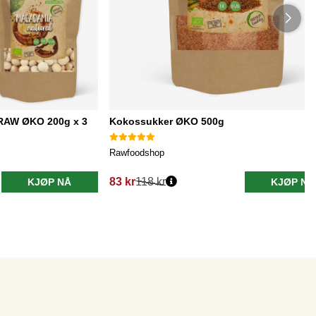
RAW ØKO 200g x 3
Kokossukker ØKO 500g
Rawfoodshop
83 kr
118 kr
KJØP NÅ
KJØP NÅ