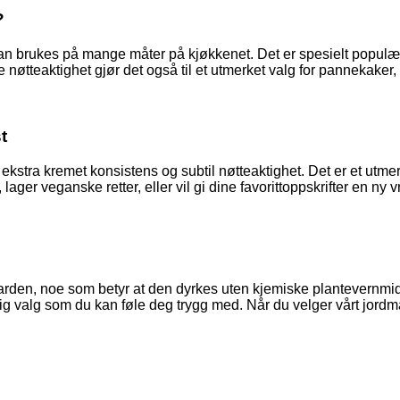
?
kan brukes på mange måter på kjøkkenet. Det er spesielt populært 
øtteaktighet gjør det også til et utmerket valg for pannekaker, v
t
kstra kremet konsistens og subtil nøtteaktighet. Det er et utmerk
tt, lager veganske retter, eller vil gi dine favorittoppskrifter en n
darden, noe som betyr at den dyrkes uten kjemiske plantevernmid
lig valg som du kan føle deg trygg med. Når du velger vårt jord