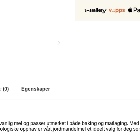
(
0
)
Egenskaper
l vanlig mel og passer utmerket i både baking og matlaging. Med s
kologiske opphav er vårt jordmandelmel et ideelt valg for deg som