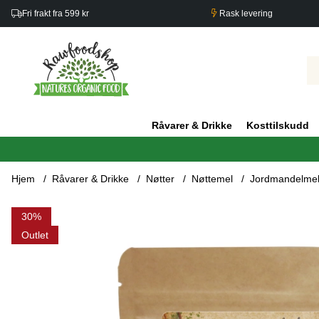
Fri frakt fra 599 kr
Rask levering
Råvarer & Drikke
Kosttilskudd
Hjem
Råvarer & Drikke
Nøtter
Nøttemel
Jordmandelme
Produktbilder Jordmandelmel ØKO 250g
30
Outlet