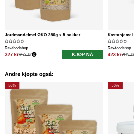
Jordmandelmel ØKO 250g x 5 pakker
Kastanjemel
Rawfoodshop
Rawfoodshop
327 kr
652 kr
KJØP NÅ
423 kr
705 k
Vanlig pris:
Vanlig pris:
Andre kjøpte også:
50%
50%