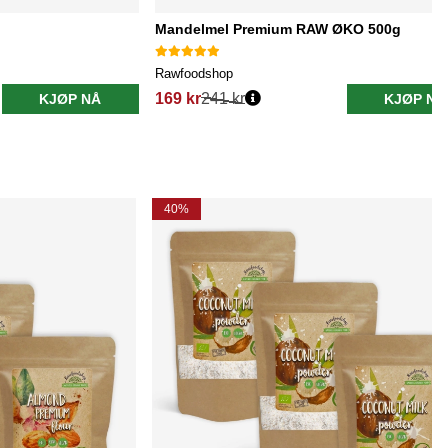
Mandelmel Premium RAW ØKO 500g
Rawfoodshop
169 kr
241 kr
KJØP NÅ
KJØP NÅ
40%