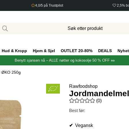
4,0/5 på Trustpilot
2,5% bo
Hud & Kropp
Hjem & Sjel
OUTLET 20-80%
DEALS
Nyhet
Benytt sjansen nå – ALLE nøtter og kokosolje 50 % OFF 🥜
l ØKO 250g
Rawfoodshop
Jordmandelme
Gjennomsnittlig rangering 0 a
(
0
)
Best før:
✔
Vegansk