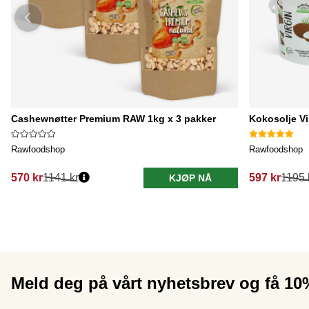
Cashewnøtter Premium RAW 1kg x 3 pakker
Kokosolje V
Rawfoodshop
Rawfoodshop
570 kr
1141 kr
597 kr
1195 
KJØP NÅ
Meld deg på vårt nyhetsbrev og få 1