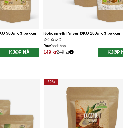
O 500g x 3 pakker
Kokosmelk Pulver ØKO 100g x 3 pakker
Rawfoodshop
KJØP NÅ
149 kr
249 kr
KJØP NÅ
Vanlig pris:
30%