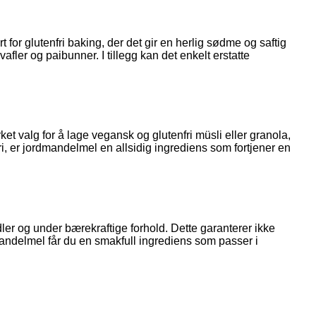
for glutenfri baking, der det gir en herlig sødme og saftig
afler og paibunner. I tillegg kan det enkelt erstatte
et valg for å lage vegansk og glutenfri müsli eller granola,
y vri, er jordmandelmel en allsidig ingrediens som fortjener en
ler og under bærekraftige forhold. Dette garanterer ikke
mandelmel får du en smakfull ingrediens som passer i