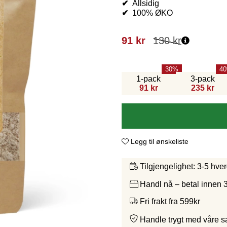
✔
Allsidig
✔
100% ØKO
91
kr
130
kr
30
40
1-pack
3-pack
91 kr
235 kr
Legg til ønskeliste
3-5 hve
Tilgjengelighet:
Handl nå – betal innen 
Fri frakt fra 599kr
Handle trygt med våre 