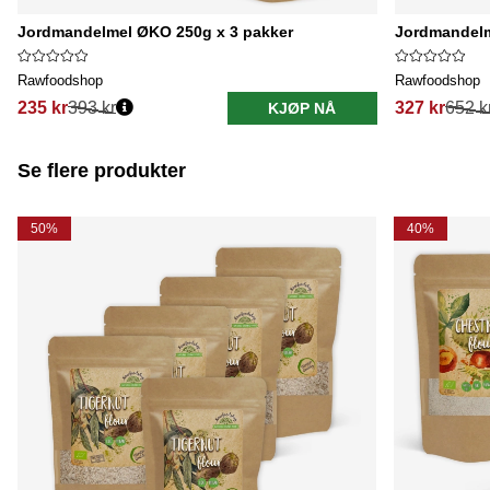
Jordmandelmel ØKO 250g x 3 pakker
Jordmandelm
Rawfoodshop
Rawfoodshop
235 kr
393 kr
327 kr
652 k
KJØP NÅ
Se flere produkter
50%
40%