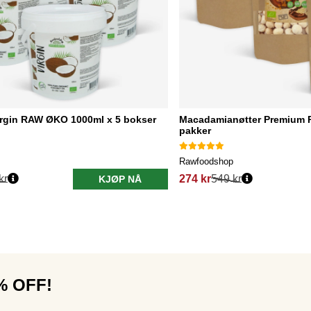
irgin RAW ØKO 1000ml x 5 bokser
Macadamianøtter Premium 
pakker
Rawfoodshop
kr
274 kr
549 kr
KJØP NÅ
0% OFF!