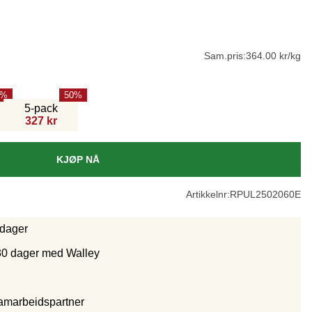
Sam.pris:
364.00 kr/kg
50
5-pack
327 kr
KJØP NÅ
Artikkelnr:
RPUL2502060E
rdager
30 dager med Walley
samarbeidspartne
r