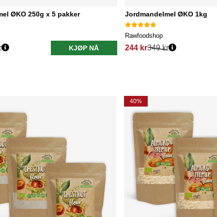
el ØKO 250g x 5 pakker
Jordmandelmel ØKO 1kg
Rawfoodshop
r
244 kr
349 kr
KJØP NÅ
40%