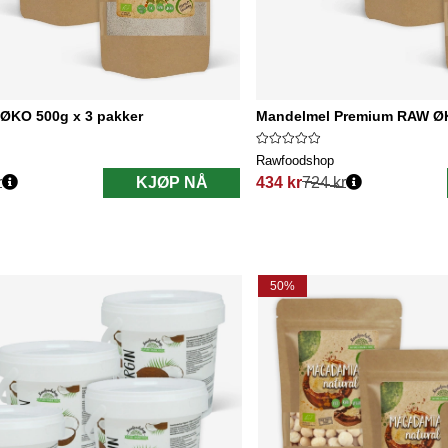
 ØKO 500g x 3 pakker
Mandelmel Premium RAW ØK
Rawfoodshop
r
KJØP NÅ
434 kr
724 kr
Vanlig pris:
50%