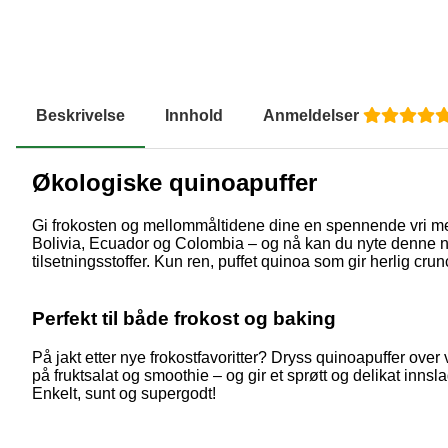
Beskrivelse
Innhold
Anmeldelser
Økologiske quinoapuffer
Gi frokosten og mellommåltidene dine en spennende vri med v
Bolivia, Ecuador og Colombia – og nå kan du nyte denne nær
tilsetningsstoffer. Kun ren, puffet quinoa som gir herlig cru
Perfekt til både frokost og baking
På jakt etter nye frokostfavoritter? Dryss quinoapuffer over
på fruktsalat og smoothie – og gir et sprøtt og delikat innsl
Enkelt, sunt og supergodt!