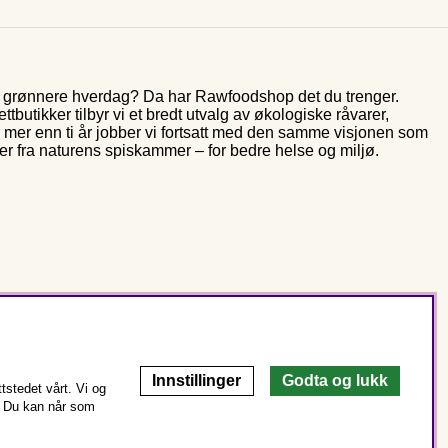
og grønnere hverdag? Da har Rawfoodshop det du trenger.
butikker tilbyr vi et bredt utvalg av økologiske råvarer,
r mer enn ti år jobber vi fortsatt med den samme visjonen som
rer fra naturens spiskammer – for bedre helse og miljø.
Innstillinger
Godta og lukk
stedet vårt. Vi og
Du kan når som