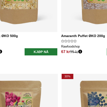
k ØKO 500g
Amaranth Puffet ØKO 200g
Rawfoodshop
67 kr
95 kr
KJØP NÅ
Vanlig pris:
30%