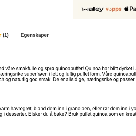
(
1
)
Egenskaper
åre smakfulle og sprø quinoapuffer! Quinoa har blitt dyrket i A
ingsrike superfrøen i lett og luftig puffet form. Våre quinoapuf
nch og naturlig god smak. De er allsidige, næringsrike og passer pe
 varm havregrøt, bland dem inn i granolaen, eller rør dem inn i 
ag i desserter. Elsker du å bake? Bruk puffet quinoa som en kreativ