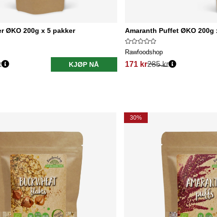
er ØKO 200g x 5 pakker
Amaranth Puffet ØKO 200g 
Rawfoodshop
r
171 kr
285 kr
KJØP NÅ
30%