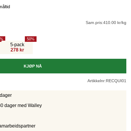
måltid
Sam.pris:
410.00 kr/kg
50
5-pack
278 kr
KJØP NÅ
Artikkelnr:
RECQUI01
rdager
30 dager med Walley
samarbeidspartne
r