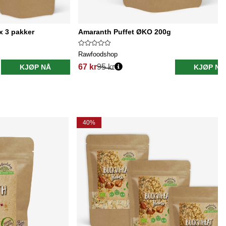
x 3 pakker
Amaranth Puffet ØKO 200g
Rawfoodshop
67 kr
95 kr
KJØP NÅ
KJØP NÅ
40%