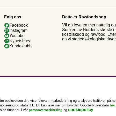
Følg oss
Dette er Rawfoodshop
Vil du leve en mer naturlig 
Facebook
Som en av Nordens største nett
Instagram
kosttilskudd og rawfood. Ette
Youtube
da vi startet: økologiske råva
Nyhetsbrev
Kundeklubb
e opplevelsen din, vise relevant markedsføring og analysere trafikken på nett
annonsering og statistikk. Du kan lese mer om hvordan Google bruker data
her.
cookiepolicy
sjon finner du i vår
personvernerklæring
og
Copyright © 2025 Rawfoodshop Scandinavia AB