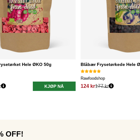
rysetørket Hele ØKO 50g
Blåbær Frysetørkede Hele 
Rawfoodshop
r
124 kr
177 kr
KJØP NÅ
0% OFF!