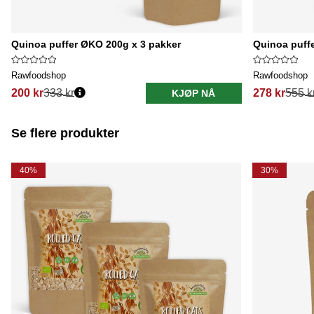
Quinoa puffer ØKO 200g x 3 pakker
Quinoa puff
Rawfoodshop
Rawfoodshop
200 kr
333 kr
278 kr
555 k
KJØP NÅ
Se flere produkter
40%
30%