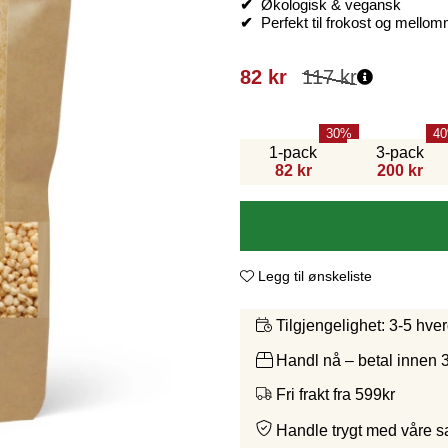
✔
Økologisk & vegansk
✔
Perfekt til frokost og mellom
82
kr
117
kr
30
40
1-pack
3-pack
82 kr
200 kr
Legg til ønskeliste
3-5 hve
Tilgjengelighet:
Handl nå – betal innen 
Fri frakt fra 599kr
Handle trygt med våre 