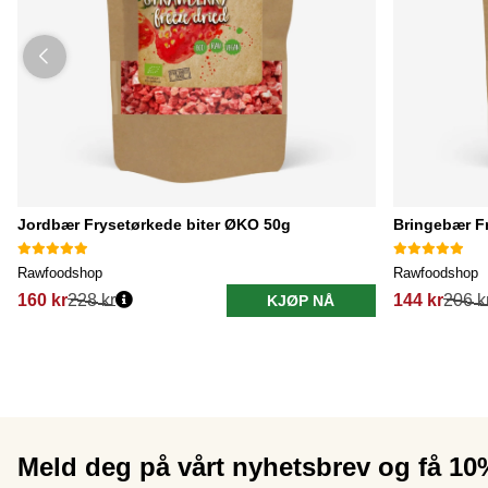
Jordbær Frysetørkede biter ØKO 50g
Bringebær F
Rawfoodshop
Rawfoodshop
160 kr
228 kr
144 kr
206 k
KJØP NÅ
Meld deg på vårt nyhetsbrev og få 1