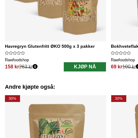
Havregryn Glutenfritt ØKO 500g x 3 pakker
Bokhvetefla
Rawfoodshop
Rawfoodshop
158 kr
263 kr
KJØP NÅ
69 kr
100 kr
Vanlig pris:
Vanlig pris:
Andre kjøpte også:
30%
30%