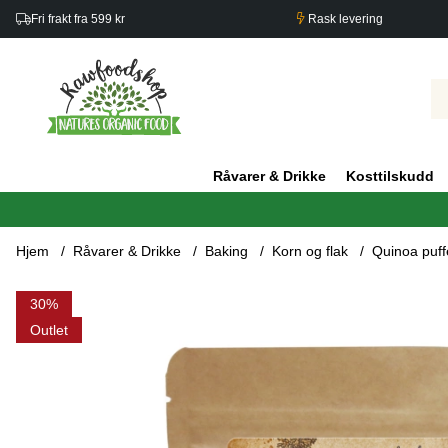
Fri frakt fra 599 kr
Rask levering
Råvarer & Drikke
Kosttilskudd
Hjem
Råvarer & Drikke
Baking
Korn og flak
Quinoa puf
Produktbilder Quinoa puffer ØKO 200g
30
Outlet