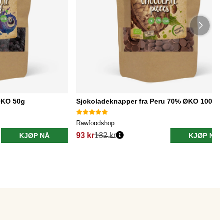
ØKO 50g
Sjokoladeknapper fra Peru 70% ØKO 100g
Rawfoodshop
93 kr
132 kr
KJØP NÅ
KJØP NÅ