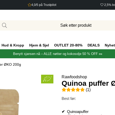
4,0/5 på Trustpilot
2,5% bo
Hud & Kropp
Hjem & Sjel
OUTLET 20-80%
DEALS
Nyhet
Benytt sjansen nå – ALLE nøtter og kokosolje 50 % OFF 🥜
fer ØKO 200g
Rawfoodshop
Quinoa puffer
Gjennomsnittlig rangering 5 a
(
1
)
Best før:
✔
Quinoapuffer