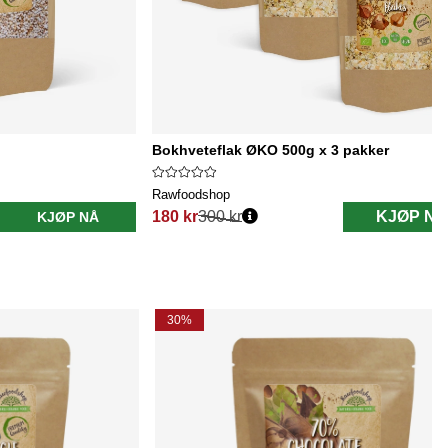
Bokhveteflak ØKO 500g x 3 pakker
Rawfoodshop
180 kr
300 kr
KJØP NÅ
KJØP NÅ
Vanlig pris:
30%