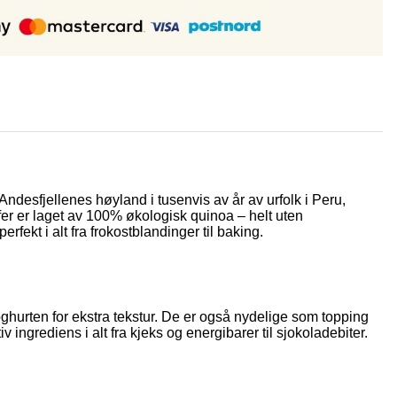
ndesfjellenes høyland i tusenvis av år av urfolk i Peru,
fer er laget av 100% økologisk quinoa – helt uten
rfekt i alt fra frokostblandinger til baking.
yoghurten for ekstra tekstur. De er også nydelige som topping
 ingrediens i alt fra kjeks og energibarer til sjokoladebiter.