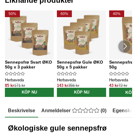
Liknande produkter
50%
60%
40%
Sennepsfrø Svart ØKO
Sennepsfrø Gule ØKO
Sennepsfrø 
50g x 3 pakker
50g x 5 pakker
50g
Herbaveda
Herbaveda
Herbaveda
85 kr
171 kr
143 kr
356 kr
43 kr
72 kr
KÖP 
KÖP NU
KÖP NU
Beskrivelse
Anmeldelser
(
0
)
Egenskap
Økologiske gule sennepsfrø