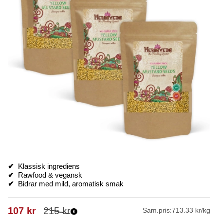
✔
Klassisk ingrediens
✔
Rawfood & vegansk
✔
Bidrar med mild, aromatisk smak
107
kr
215
kr
Sam.pris:
713.33 kr/kg