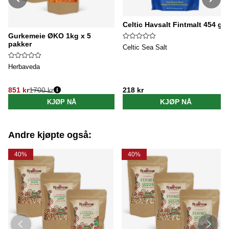
Celtic Havsalt Fintmalt 454 g
Gurkemeie ØKO 1kg x 5
pakker
Celtic Sea Salt
Herbaveda
851 kr
1700 kr
218 kr
Vanlig pris:
KJØP NÅ
KJØP NÅ
Andre kjøpte også:
40%
40%