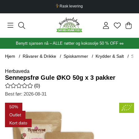
4,0/5 på Trustpilot
Han
Anta
.
Benytt sjansen nå – ALLE nøtter og kokosolje 50 % OFF 🥜
Hjem
Råvarer & Drikke
Spiskammer
Krydder & Salt
Sen
Herbaveda
Sennepsfrø Gule ØKO 50g x 3 pakker
Gjennomsnittlig rangering 0 av 5 Antall vurderinger 0
(
0
)
Best før:
2026-08-31
Produktbilder Sennepsfrø Gule ØKO 50g x 3 pakker
50
Outlet
Kort dato