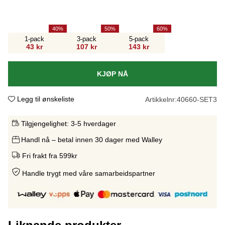
40
50
60
1-pack
3-pack
5-pack
43 kr
107 kr
143 kr
KJØP NÅ
Legg til ønskeliste
Artikkelnr:
40660-SET3
Tilgjengelighet:
3-5 hverdager
Handl nå – betal innen 30 dager med Walley
Fri frakt fra 599kr
Handle trygt med våre samarbeidspartne
r