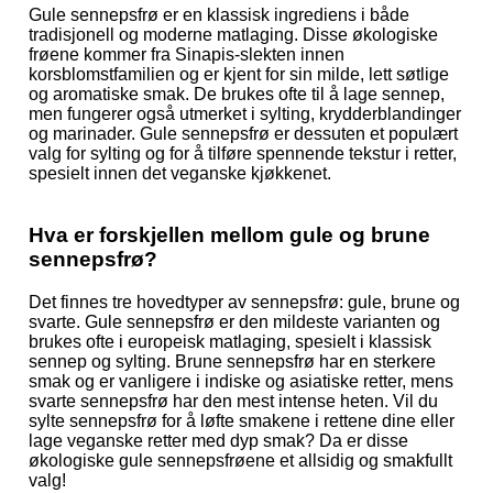
Gule sennepsfrø er en klassisk ingrediens i både
tradisjonell og moderne matlaging. Disse økologiske
frøene kommer fra Sinapis-slekten innen
korsblomstfamilien og er kjent for sin milde, lett søtlige
og aromatiske smak. De brukes ofte til å lage sennep,
men fungerer også utmerket i sylting, krydderblandinger
og marinader. Gule sennepsfrø er dessuten et populært
valg for sylting og for å tilføre spennende tekstur i retter,
spesielt innen det veganske kjøkkenet.
Hva er forskjellen mellom gule og brune
sennepsfrø?
Det finnes tre hovedtyper av sennepsfrø: gule, brune og
svarte. Gule sennepsfrø er den mildeste varianten og
brukes ofte i europeisk matlaging, spesielt i klassisk
sennep og sylting. Brune sennepsfrø har en sterkere
smak og er vanligere i indiske og asiatiske retter, mens
svarte sennepsfrø har den mest intense heten. Vil du
sylte sennepsfrø for å løfte smakene i rettene dine eller
lage veganske retter med dyp smak? Da er disse
økologiske gule sennepsfrøene et allsidig og smakfullt
valg!