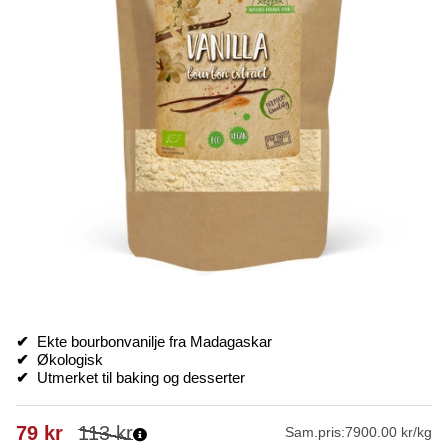
✔
Ekte bourbonvanilje fra Madagaskar
✔
Økologisk
✔
Utmerket til baking og desserter
79
kr
113
kr
Sam.pris:
7900.00 kr/kg