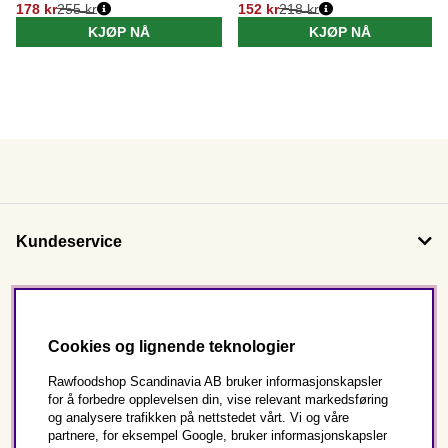
178 kr
255 kr
152 kr
218 kr
KJØP NÅ
KJØP NÅ
Kundeservice
Om oss
Cookies og lignende teknologier
Følg oss
Rawfoodshop Scandinavia AB bruker informasjonskapsler
for å forbedre opplevelsen din, vise relevant markedsføring
og analysere trafikken på nettstedet vårt. Vi og våre
Dette er Rawfoodshop
partnere, for eksempel Google, bruker informasjonskapsler