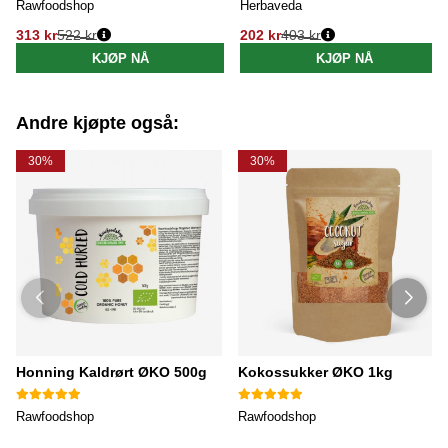
Rawfoodshop
Herbaveda
313 kr
522 kr
202 kr
403 kr
Vanlig pris:
Vanlig pris:
KJØP NÅ
KJØP NÅ
Andre kjøpte også:
30%
30%
Honning Kaldrørt ØKO 500g
Kokossukker ØKO 1kg
Rawfoodshop
Rawfoodshop