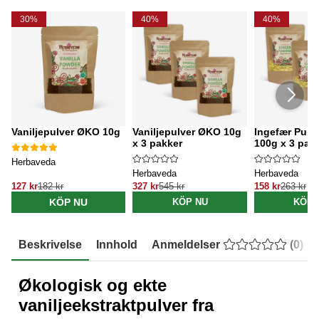
30%
40%
40%
Vaniljepulver ØKO 10g
Vaniljepulver ØKO 10g
Ingefær Pulv
x 3 pakker
100g x 3 pak
Herbaveda
Herbaveda
Herbaveda
127 kr
182 kr
327 kr
545 kr
158 kr
263 kr
KÖP NU
KÖP NU
KÖP 
Beskrivelse
Innhold
Anmeldelser
(
0
)
Økologisk og ekte
vaniljeekstraktpulver fra