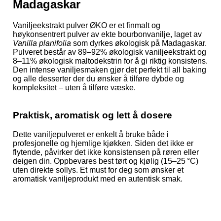
Madagaskar
Vaniljeekstrakt pulver ØKO er et finmalt og
høykonsentrert pulver av ekte bourbonvanilje, laget av
Vanilla planifolia
som dyrkes økologisk på Madagaskar.
Pulveret består av 89–92% økologisk vaniljeekstrakt og
8–11% økologisk maltodekstrin for å gi riktig konsistens.
Den intense vaniljesmaken gjør det perfekt til all baking
og alle desserter der du ønsker å tilføre dybde og
kompleksitet – uten å tilføre væske.
Praktisk, aromatisk og lett å dosere
Dette vaniljepulveret er enkelt å bruke både i
profesjonelle og hjemlige kjøkken. Siden det ikke er
flytende, påvirker det ikke konsistensen på røren eller
deigen din. Oppbevares best tørt og kjølig (15–25 °C)
uten direkte sollys. Et must for deg som ønsker et
aromatisk vaniljeprodukt med en autentisk smak.