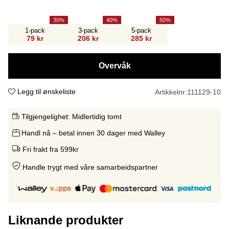
30
40
50
1-pack
3-pack
5-pack
79 kr
206 kr
285 kr
Overvåk
Legg til ønskeliste
Artikkelnr:
111129-10
Tilgjengelighet:
Midlertidig tomt
Handl nå – betal innen 30 dager med Walley
Fri frakt fra 599kr
Handle trygt med våre samarbeidspartne
r
Liknande produkter