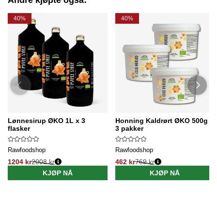
Andre kjøpte også:
40%
40%
Lønnesirup ØKO 1L x 3
Honning Kaldrørt ØKO 500g x
flasker
3 pakker
Rawfoodshop
Rawfoodshop
1204 kr
2008 kr
462 kr
769 kr
KJØP NÅ
KJØP NÅ