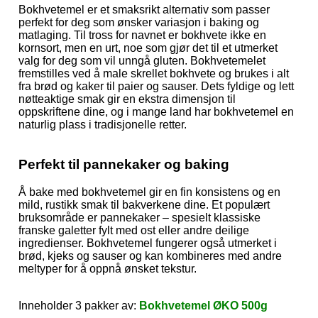
Bokhvetemel er et smaksrikt alternativ som passer
perfekt for deg som ønsker variasjon i baking og
matlaging. Til tross for navnet er bokhvete ikke en
kornsort, men en urt, noe som gjør det til et utmerket
valg for deg som vil unngå gluten. Bokhvetemelet
fremstilles ved å male skrellet bokhvete og brukes i alt
fra brød og kaker til paier og sauser. Dets fyldige og lett
nøtteaktige smak gir en ekstra dimensjon til
oppskriftene dine, og i mange land har bokhvetemel en
naturlig plass i tradisjonelle retter.
Perfekt til pannekaker og baking
Å bake med bokhvetemel gir en fin konsistens og en
mild, rustikk smak til bakverkene dine. Et populært
bruksområde er pannekaker – spesielt klassiske
franske galetter fylt med ost eller andre deilige
ingredienser. Bokhvetemel fungerer også utmerket i
brød, kjeks og sauser og kan kombineres med andre
meltyper for å oppnå ønsket tekstur.
Inneholder 3 pakker av:
Bokhvetemel ØKO 500g