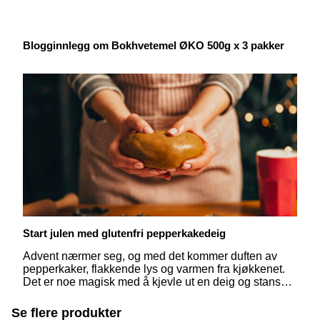
Blogginnlegg om Bokhvetemel ØKO 500g x 3 pakker
Start julen med glutenfri pepperkakedeig
Advent nærmer seg, og med det kommer duften av
pepperkaker, flakkende lys og varmen fra kjøkkenet.
Det er noe magisk med å kjevle ut en deig og stanse
ut små hjerter, stjerner eller kanskje en
pepperkakemann – spesielt når det er en glutenfri
Se flere produkter