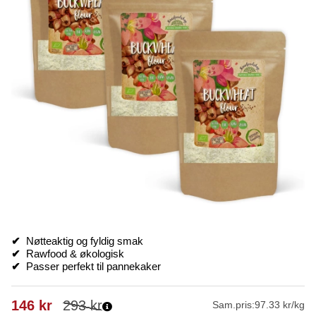
✔
Nøtteaktig og fyldig smak
✔
Rawfood & økologisk
✔
Passer perfekt til pannekaker
146
kr
293
kr
Sam.pris:
97.33 kr/kg