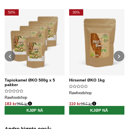
pepperkakedeig som både er vegansk og enkel å
lage. Vil du bake glutenfritt og leter etter veganske
oppskrifter? Les videre!
50%
30%
Tapiokamel ØKO 500g x 5
Hirsemel ØKO 1kg
pakker
Rawfoodshop
Rawfoodshop
183 kr
366 kr
110 kr
157 kr
Vanlig pris:
Vanlig pris:
KJØP NÅ
KJØP NÅ