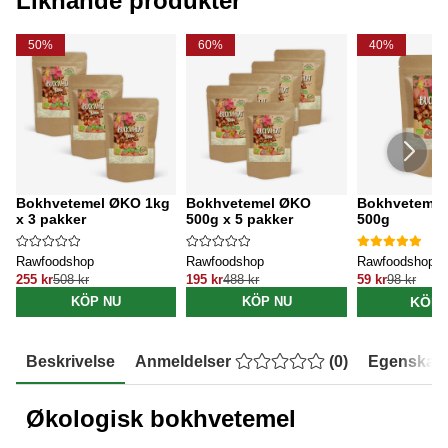
Liknande produkter
50%
60%
40%
Bokhvetemel ØKO 1kg
Bokhvetemel ØKO
Bokhveteme
x 3 pakker
500g x 5 pakker
500g
Rawfoodshop
Rawfoodshop
Rawfoodshop
255 kr
508 kr
195 kr
488 kr
59 kr
98 kr
KÖP 
KÖP NU
KÖP NU
Beskrivelse
Anmeldelser
(
0
)
Egenskap
Økologisk bokhvetemel