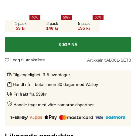
40
50
60
1-pack
3-pack
5-pack
59 kr
146 kr
195 kr
KJØP NÅ
Legg til ønskeliste
Artikkelnr:
AB001-SET3
Tilgjengelighet:
3-5 hverdager
Handl nå – betal innen 30 dager med Walley
Fri frakt fra 599kr
Handle trygt med våre samarbeidspartne
r