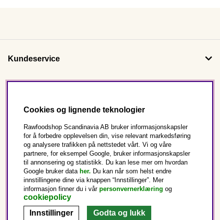
Kundeservice
Om oss
Cookies og lignende teknologier
Følg oss
Rawfoodshop Scandinavia AB bruker informasjonskapsler
for å forbedre opplevelsen din, vise relevant markedsføring
og analysere trafikken på nettstedet vårt. Vi og våre
Dette er Rawfoodshop
partnere, for eksempel Google, bruker informasjonskapsler
til annonsering og statistikk. Du kan lese mer om hvordan
Norge
Google bruker data
her.
Du kan når som helst endre
innstillingene dine via knappen “Innstillinger”. Mer
informasjon finner du i vår
personvernerklæring
og
cookiepolicy
Innstillinger
Godta og lukk