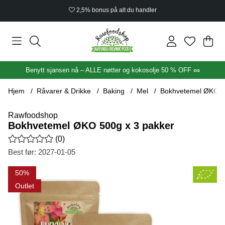
2,5% bonus på alt du handler
Han
Anta
.
Benytt sjansen nå – ALLE nøtter og kokosolje 50 % OFF 🥜
Hjem
Råvarer & Drikke
Baking
Mel
Bokhvetemel ØKO 5
Rawfoodshop
Bokhvetemel ØKO 500g x 3 pakker
Gjennomsnittlig rangering 0 av 5 Antall vurderinger 0
(
0
)
Best før:
2027-01-05
Produktbilder Bokhvetemel ØKO 500g x 3 pakker
50
Outlet