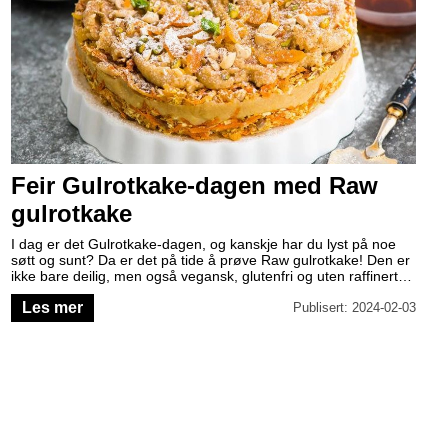
Feir Gulrotkake-dagen med Raw
gulrotkake
I dag er det Gulrotkake-dagen, og kanskje har du lyst på noe
søtt og sunt? Da er det på tide å prøve Raw gulrotkake! Den er
ikke bare deilig, men også vegansk, glutenfri og uten raffinert
sukker. Vi guider deg gjennom denne oppskriften og forteller
Les mer
også mer om to av hovedingrediensene: dadler og valnøtter.
Publisert: 2024-02-03