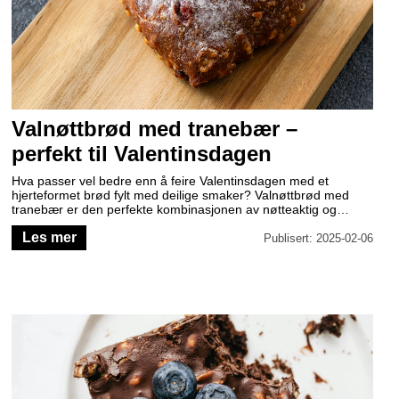
Valnøttbrød med tranebær –
perfekt til Valentinsdagen
Hva passer vel bedre enn å feire Valentinsdagen med et
hjerteformet brød fylt med deilige smaker? Valnøttbrød med
tranebær er den perfekte kombinasjonen av nøtteaktig og
søtsyrlig, og med sin vakre form er det både en kjærlighetsfull
Les mer
gest og en nytelse for smaksløkene.
Publisert: 2025-02-06