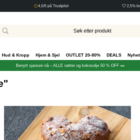
4,0/5 på Trustpilot
2,5% bo
Hud & Kropp
Hjem & Sjel
OUTLET 20-80%
DEALS
Nyhet
Benytt sjansen nå – ALLE nøtter og kokosolje 50 % OFF 🥜
e"