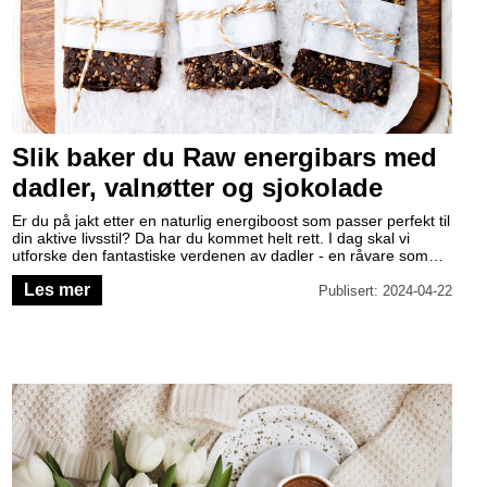
Slik baker du Raw energibars med
dadler, valnøtter og sjokolade
Er du på jakt etter en naturlig energiboost som passer perfekt til
din aktive livsstil? Da har du kommet helt rett. I dag skal vi
utforske den fantastiske verdenen av dadler - en råvare som
ikke bare inneholder sunne næringsstoffer, men også smaker
Les mer
fantastisk. Bli med på vår reise, der vi avslutter med en deilig
Publisert: 2024-04-22
oppskrift på Raw energibars med dadler, valnøtter og sjokolade!