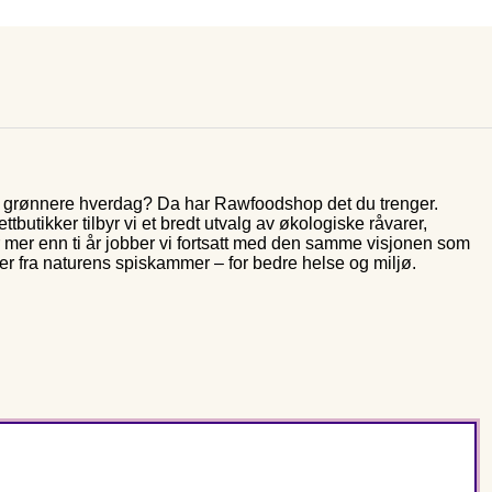
og grønnere hverdag? Da har Rawfoodshop det du trenger.
butikker tilbyr vi et bredt utvalg av økologiske råvarer,
r mer enn ti år jobber vi fortsatt med den samme visjonen som
rer fra naturens spiskammer – for bedre helse og miljø.