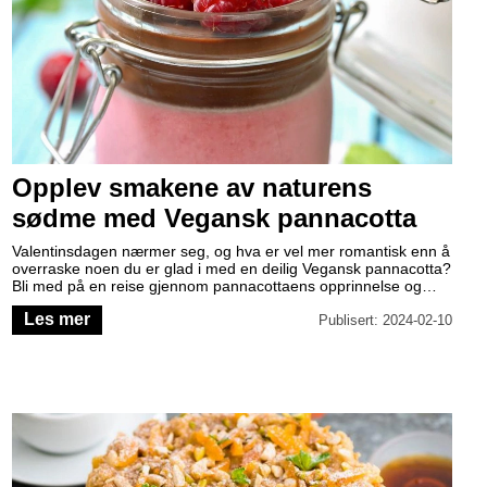
Opplev smakene av naturens
sødme med Vegansk pannacotta
Valentinsdagen nærmer seg, og hva er vel mer romantisk enn å
overraske noen du er glad i med en deilig Vegansk pannacotta?
Bli med på en reise gjennom pannacottaens opprinnelse og
historie, og oppdag hvordan du kan lage en sunn og delikat
Les mer
dessert med en følelse av små, rosa skyer.
Publisert: 2024-02-10