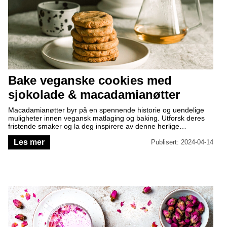
Bake veganske cookies med
sjokolade & macadamianøtter
Macadamianøtter byr på en spennende historie og uendelige
muligheter innen vegansk matlaging og baking. Utforsk deres
fristende smaker og la deg inspirere av denne herlige
oppskriften på veganske cookies med sjokolade og
Les mer
macadamianøtter. Nyt hver bit og la smakene forhøye dine
Publisert: 2024-04-14
sanseopplevelser til nye høyder!