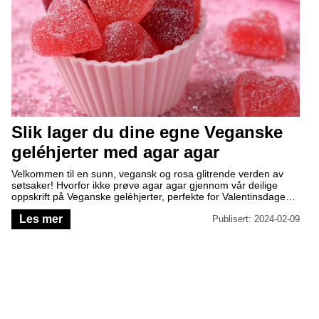
Slik lager du dine egne Veganske
geléhjerter med agar agar
Velkommen til en sunn, vegansk og rosa glitrende verden av
søtsaker! Hvorfor ikke prøve agar agar gjennom vår deilige
oppskrift på Veganske geléhjerter, perfekte for Valentinsdagen
eller hvilken som helst dag du vil unne deg noe godt? Agar
Les mer
agar, en allsidig ingrediens med opprinnelse fra sjøalger, har
Publisert: 2024-02-09
revolusjonert gelébaserte delikatesser innen vegansk matlaging
og baking.