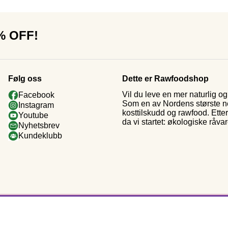
0% OFF!
Følg oss
Dette er Rawfoodshop
Vil du leve en mer naturlig 
Facebook
Som en av Nordens største nett
Instagram
kosttilskudd og rawfood. Ette
Youtube
da vi startet: økologiske råva
Nyhetsbrev
Kundeklubb