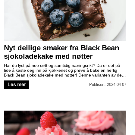
Nyt deilige smaker fra Black Bean
sjokoladekake med nøtter
Har du lyst på noe søtt og samtidig næringsrikt? Da er det på
tide å kaste deg inn på kjøkkenet og prøve å bake en herlig
Black Bean sjokoladekake med nøtter! Denne varianten av den
klassiske sjokoladekaken er vegansk, glutenfri og fri for raffinert
Les mer
sukker, noe som gjør den til et perfekt alternativ for deg som vil
Publisert: 2024-04-07
nyte en sunn godbit.