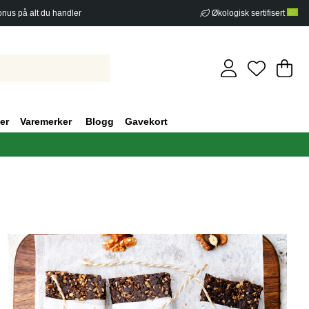
nus på alt du handler
Økologisk sertifisert
Ha
An
.
er
Varemerker
Blogg
Gavekort