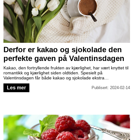
Derfor er kakao og sjokolade den
perfekte gaven på Valentinsdagen
Kakao, den fortryllende frukten av kjærlighet, har vært knyttet til
romantikk og kjærlighet siden oldtiden. Spesielt på
Valentinsdagen får både kakao og sjokolade ekstra
oppmerksomhet som et symbol på kjærlighet. Les mer om
Les mer
kakao og sjokolade, deres opprinnelse og historiske betydning
Publisert: 2024-02-14
innen økologisk mat og sunn livsstil.