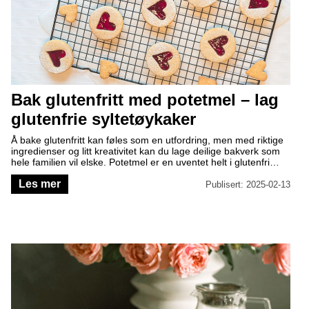
Bak glutenfritt med potetmel – lag
glutenfrie syltetøykaker
Å bake glutenfritt kan føles som en utfordring, men med riktige
ingredienser og litt kreativitet kan du lage deilige bakverk som
hele familien vil elske. Potetmel er en uventet helt i glutenfri
baking – det gir en fin tekstur og fungerer utmerket som base i
Les mer
kjeks og småkaker, for eksempel glutenfrie syltetøykaker.
Publisert: 2025-02-13