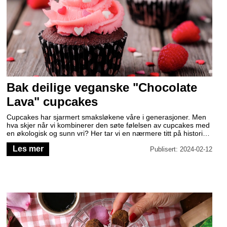
Bak deilige veganske "Chocolate
Lava" cupcakes
Cupcakes har sjarmert smaksløkene våre i generasjoner. Men
hva skjer når vi kombinerer den søte følelsen av cupcakes med
en økologisk og sunn vri? Her tar vi en nærmere titt på historien
bak cupcakes og hva "Chocolate Lava" er. For å sette prikken
Les mer
over i-en deler vi også en deilig oppskrift på veganske
Publisert: 2024-02-12
"Chocolate Lava" cupcakes - perfekt for Valentinsdagen.