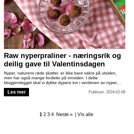
Raw nyperpraliner - næringsrik og
deilig gave til Valentinsdagen
Nyper, naturens røde skatter, er ikke bare vakre på utsiden,
men har også mange fordeler på innsiden. I dette
blogginnlegget skal vi dykke dypere inn i verdenen av nyper,
deres næringsinnhold og hvordan du kan nyte dem gjennom
Les mer
deilige Raw nypepraliner. Perfekt som gave til din kjære på
Publisert: 2024-02-08
Valentinsdagen!
1
2
3
4
Neste »
|
Vis alle