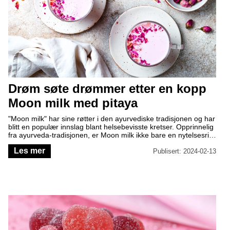
Drøm søte drømmer etter en kopp
Moon milk med pitaya
"Moon milk" har sine røtter i den ayurvediske tradisjonen og har
blitt en populær innslag blant helsebevisste kretser. Opprinnelig
fra ayurveda-tradisjonen, er Moon milk ikke bare en nytelsesrik
drikke, men også en hjelpende hånd for en god natts søvn. Les
Les mer
mer om historien bak denne ayurvediske drikken og la deg
Publisert: 2024-02-13
inspirere av vår delikate oppskrift på Moon Milk med pitaya, slik
at du kan avslutte dagen med søte drømmer.