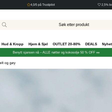
4,0/5 på Trustpilot
2,5% bo
Hud & Kropp
Hjem & Sjel
OUTLET 20-80%
DEALS
Nyhet
Benytt sjansen nå – ALLE nøtter og kokosolje 50 % OFF 🥜
elt og gøy