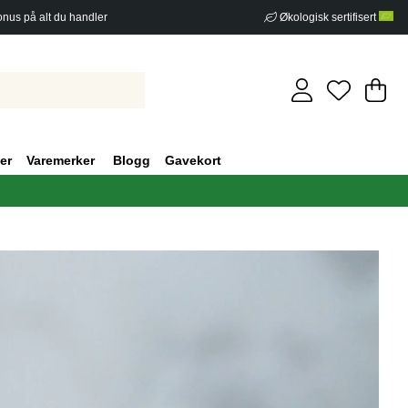
nus på alt du handler
Økologisk sertifisert
Ha
An
.
er
Varemerker
Blogg
Gavekort