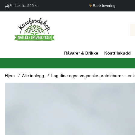
Fri frakt fra 599 kr
Rask levering
Råvarer & Drikke
Kosttilskudd
Hjem
Alle innlegg
Lag dine egne veganske proteinbarer – enk