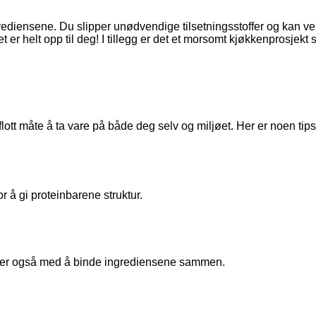
ngrediensene. Du slipper unødvendige tilsetningsstoffer og kan v
er helt opp til deg! I tillegg er det et morsomt kjøkkenprosjekt 
flott måte å ta vare på både deg selv og miljøet. Her er noen t
r å gi proteinbarene struktur.
jelper også med å binde ingrediensene sammen
.