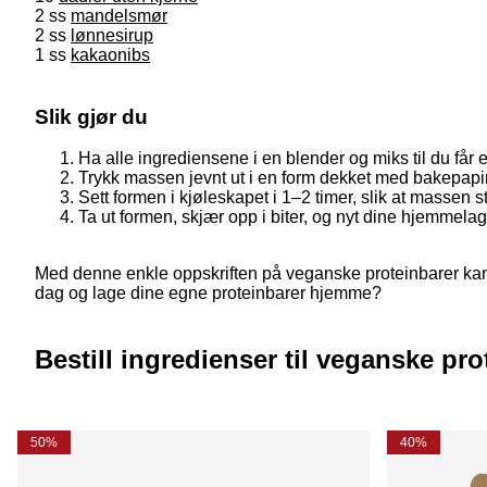
2 ss
mandelsmør
2 ss
lønnesirup
1 ss
kakaonibs
Slik gjør du
Ha alle ingrediensene i en blender og miks til du får 
Trykk massen jevnt ut i en form dekket med bakepapir
Sett formen i kjøleskapet i 1–2 timer, slik at massen st
Ta ut formen, skjær opp i biter, og nyt dine hjemmela
Med denne enkle oppskriften på veganske proteinbarer kan 
dag og lage dine egne proteinbarer hjemme?
Bestill ingredienser til veganske pro
50%
40%