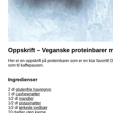
Oppskrift – Veganske proteinbarer
Her er en oppskrift på proteinbarer som er en klar favoritt
som til kaffepausen.
Ingredienser
2 dl
glutenfrie havregryn
1 dl
cashewnøtter
1/2 dl
mandler
1/2 dl
pistasjnøtter
1/2 dl
tørkede jordbær
10
dadler uten kjerne